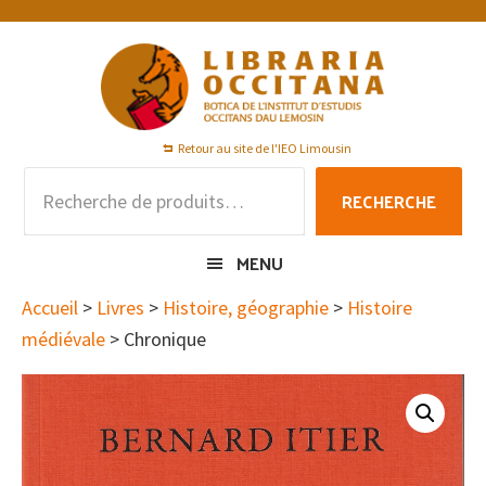
Passer
Passer
Passer
à
au
au
la
contenu
pied
navigation
principal
de
principale
page
Retour au site de l'IEO Limousin
Recherche
RECHERCHE
pour :
MENU
Accueil
>
Livres
>
Histoire, géographie
>
Histoire
médiévale
> Chronique