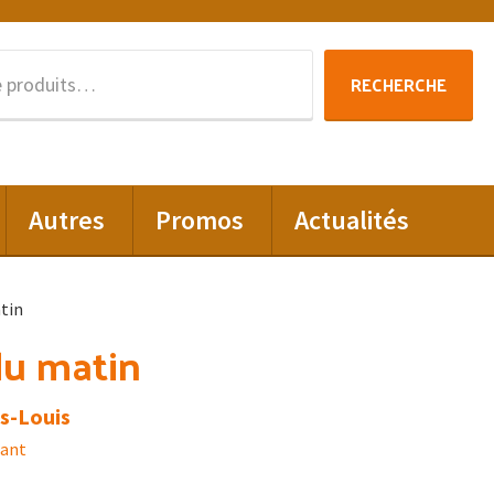
Recherche
RECHERCHE
pour :
Autres
Promos
Actualités
tin
du matin
es-Louis
hant