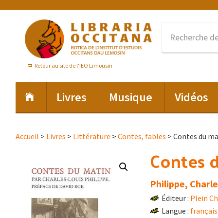
Passer
Passer
Passer
à
au
au
la
contenu
pied
navigation
principal
de
principale
page
Retour au site de l'IEO Limousin
Livres
Musique
Vidéos
Accueil
>
Livres
>
Littérature
>
Contes, fables
> Contes du ma
Contes 
Philippe, Charl
Éditeur :
Plein C
Langue :
français