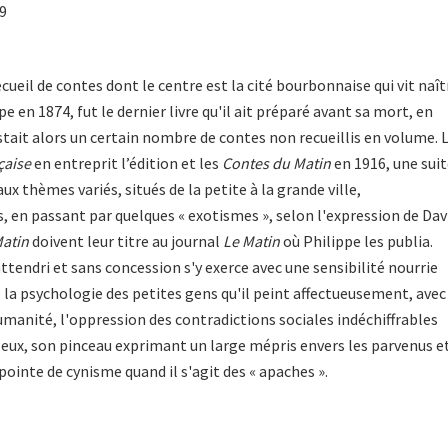
09
recueil de contes dont le centre est la cité bourbonnaise qui vit naît
e en 1874, fut le dernier livre qu'il ait préparé avant sa mort, en
stait alors un certain nombre de contes non recueillis en volume. 
çaise
en entreprit l’édition et les
Contes du Matin
en 1916, une sui
x thèmes variés, situés de la petite à la grande ville,
, en passant par quelques « exotismes », selon l'expression de Dav
atin
doivent leur titre au journal
Le Matin
où Philippe les publia.
attendri et sans concession s'y exerce avec une sensibilité nourrie
 la psychologie des petites gens qu'il peint affectueusement, avec
humanité, l'oppression des contradictions sociales indéchiffrables
r eux, son pinceau exprimant un large mépris envers les parvenus e
pointe de cynisme quand il s'agit des « apaches ».