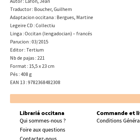
Autor : Lafon, Jean
Traductor : Boucher, Guilhem
Adaptacion occitana : Bergues, Martine
Legeire CD : Collectiu
Linga : Occitan (lengadocian) – francés
Parucion : 03/2015
Editor : Tertium
Nb de pajas : 221
Format : 15,5 x 23 cm
Pés : 408 g
EAN 13 : 9782368482308
Footer
Librariá occitana
Commande et li
Qui sommes-nous ?
Conditions Généra
Foire aux questions
Contactez-nous