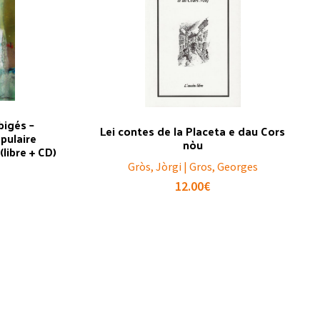
bigés –
Lei contes de la Placeta e dau Cors
pulaire
nòu
libre + CD)
Gròs, Jòrgi | Gros, Georges
12.00
€