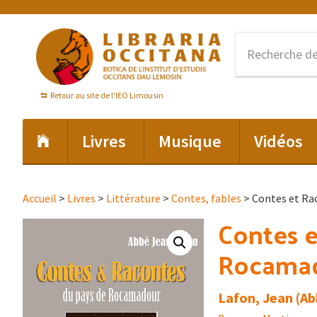
Passer
Passer
Passer
à
au
au
la
contenu
pied
navigation
principal
de
principale
page
Retour au site de l'IEO Limousin
Livres
Musique
Vidéos
Accueil
>
Livres
>
Littérature
>
Contes, fables
> Contes et Rac
Contes e
Rocamado
Lafon, Jean (Ab