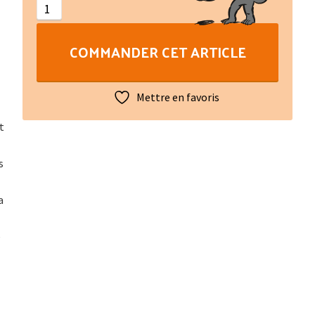
et
Racontes
COMMANDER CET ARTICLE
du
pays
de
Mettre en favoris
Rocamadour
(libre
t
+
CD)
s
a
e