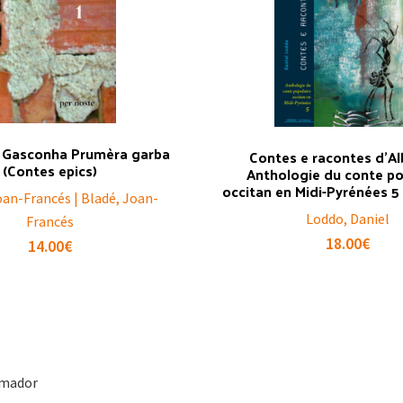
 Gasconha Prumèra garba
Contes e racontes d’Al
(Contes epics)
Anthologie du conte po
occitan en Midi-Pyrénées 5 (
oan-Francés | Bladé, Joan-
Loddo, Daniel
Francés
18.00
€
14.00
€
amador