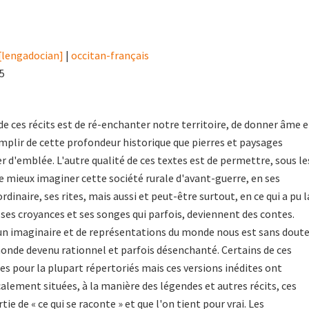
[lengadocian]
|
occitan-français
15
 de ces récits est de ré-enchanter notre territoire, de donner âme e
 emplir de cette profondeur historique que pierres et paysages
r d'emblée. L'autre qualité de ces textes est de permettre, sous le
de mieux imaginer cette société rurale d'avant-guerre, en ses
ordinaire, ses rites, mais aussi et peut-être surtout, en ce qui a pu l
en ses croyances et ses songes qui parfois, deviennent des contes.
'un imaginaire et de représentations du monde nous est sans dout
onde devenu rationnel et parfois désenchanté. Certains de ces
es pour la plupart répertoriés mais ces versions inédites ont
calement situées, à la manière des légendes et autres récits, ces
tie de « ce qui se raconte » et que l'on tient pour vrai. Les