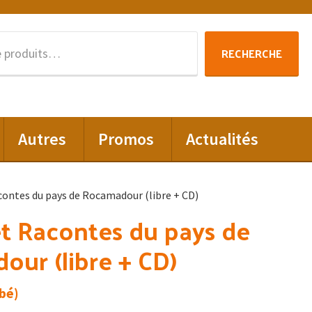
Recherche
RECHERCHE
pour :
Autres
Promos
Actualités
ontes du pays de Rocamadour (libre + CD)
t Racontes du pays de
ur (libre + CD)
bé)