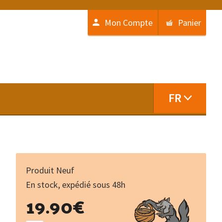
Mon Compte
Panier
FR
Produit Neuf
En stock, expédié sous 48h
quantité
19.90
€
de
Contes