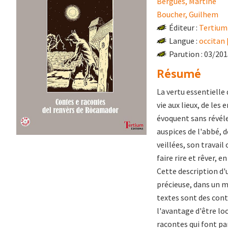
Bergues, Martine
Boucher, Guilhem
Éditeur :
Tertium
Langue :
occitan 
Parution : 03/20
Résumé
La vertu essentielle
vie aux lieux, de les
évoquent sans révéle
auspices de l'abbé, 
veillées, son travail 
faire rire et rêver, 
Cette description d
précieuse, dans un m
textes sont des cont
l'avantage d'être lo
racontes qui font par