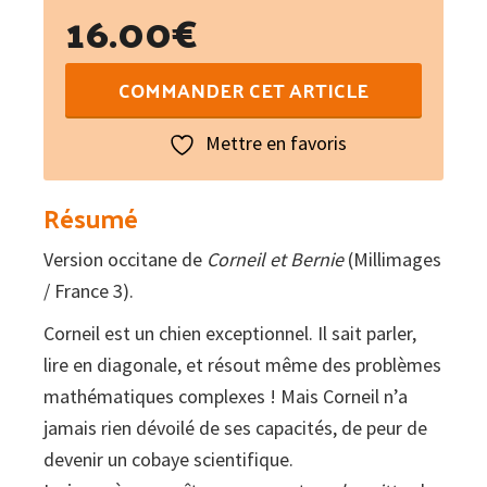
16.00
€
quantité
COMMANDER CET ARTICLE
de
Cornilh
Mettre en favoris
e
Bernat
Résumé
Vol
Version occitane de
Corneil et Bernie
(Millimages
6
/ France 3).
:
Coma
Corneil est un chien exceptionnel. Il sait parler,
Cat
lire en diagonale, et résout même des problèmes
e
mathématiques complexes ! Mais Corneil n’a
Can
jamais rien dévoilé de ses capacités, de peur de
devenir un cobaye scientifique.