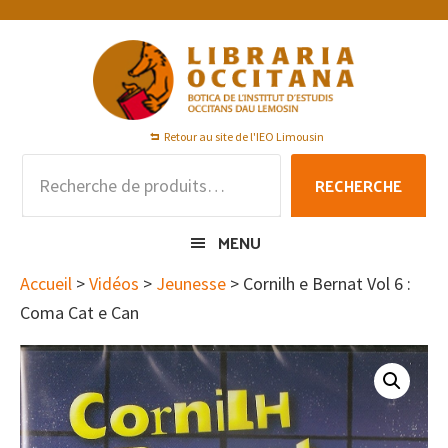
Passer
Passer
Passer
à
au
au
la
contenu
pied
navigation
principal
de
principale
page
Retour au site de l'IEO Limousin
Recherche
RECHERCHE
pour :
MENU
Accueil
>
Vidéos
>
Jeunesse
> Cornilh e Bernat Vol 6 :
Coma Cat e Can