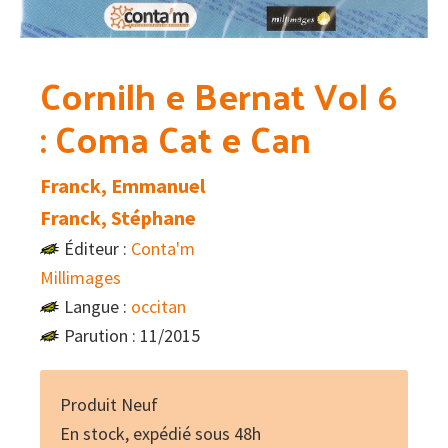
Cornilh e Bernat Vol 6
: Coma Cat e Can
Franck, Emmanuel
Franck, Stéphane
Éditeur :
Conta'm
Millimages
Langue :
occitan
Parution : 11/2015
Produit Neuf
En stock, expédié sous 48h