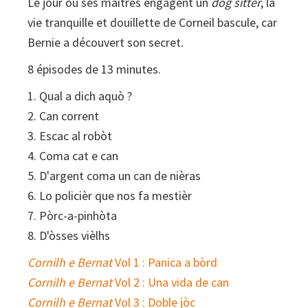
Le jour où ses maîtres engagent un
dog sitter
, la
vie tranquille et douillette de Corneil bascule, car
Bernie a découvert son secret.
8 épisodes de 13 minutes.
1. Qual a dich aquò ?
2. Can corrent
3. Escac al robòt
4. Coma cat e can
5. D'argent coma un can de nièras
6. Lo policièr que nos fa mestièr
7. Pòrc-a-pinhòta
8. D'òsses vièlhs
Cornilh e Bernat
Vol 1 : Panica a bòrd
Cornilh e Bernat
Vol 2 : Una vida de can
Cornilh e Bernat
Vol 3 : Doble jòc