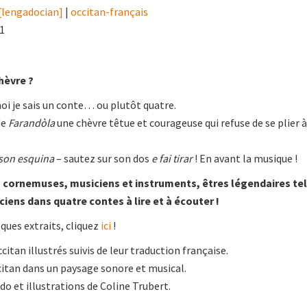
[lengadocian]
|
occitan-français
21
hèvre ?
oi je sais un conte… ou plutôt quatre.
de
Farandòla
une chèvre têtue et courageuse qui refuse de se plier à
son esquina
– sautez sur son dos
e fai tirar
! En avant la musique !
 cornemuses, musiciens et instruments, êtres légendaires tel
ciens dans quatre contes à lire et à écouter !
ques extraits, cliquez
ici
!
ccitan illustrés suivis de leur traduction française.
citan dans un paysage sonore et musical.
do et illustrations de Coline Trubert.