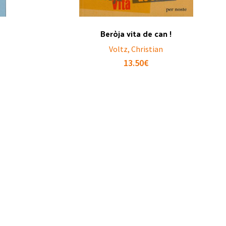
Beròja vita de can !
Voltz, Christian
13.50
€