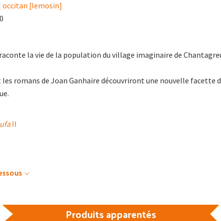
|
occitan [lemosin]
00
aconte la vie de la population du village imaginaire de Chantagre
t les romans de Joan Ganhaire découvriront une nouvelle facette 
ue.
bufa
II
dessous
Produits apparentés