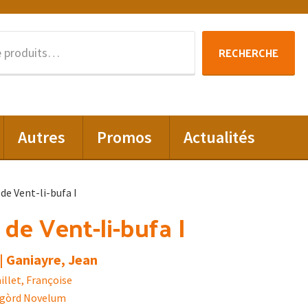
Recherche
RECHERCHE
pour :
Autres
Promos
Actualités
de Vent-li-bufa I
 de Vent-li-bufa I
| Ganiayre, Jean
illet, Françoise
igòrd Novelum