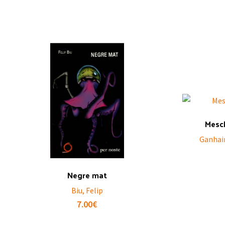
Mesc
Ganhair
Negre mat
Biu, Felip
7.00
€