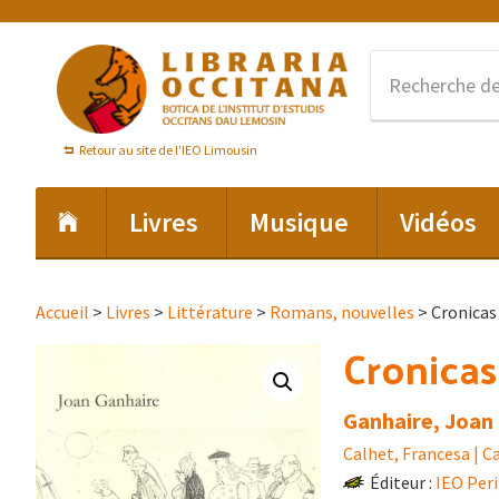
Passer
Passer
Passer
à
au
au
la
contenu
pied
navigation
principal
de
principale
page
Retour au site de l'IEO Limousin
Livres
Musique
Vidéos
Accueil
>
Livres
>
Littérature
>
Romans, nouvelles
> Cronicas 
Cronicas
Ganhaire, Joan 
Calhet, Francesa | Ca
Éditeur :
IEO Per