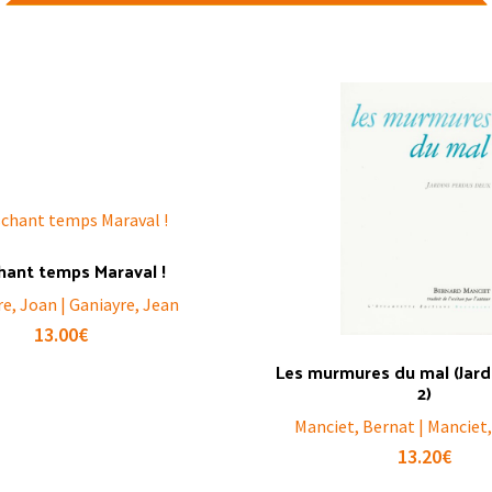
hant temps Maraval !
e, Joan | Ganiayre, Jean
13.00
€
Les murmures du mal (Jard
2)
Manciet, Bernat | Manciet
13.20
€