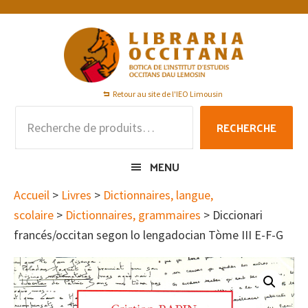
Passer
Passer
Passer
à
au
au
la
contenu
pied
navigation
principal
de
principale
page
Retour au site de l'IEO Limousin
Recherche
RECHERCHE
pour :
MENU
Accueil
>
Livres
>
Dictionnaires, langue,
scolaire
>
Dictionnaires, grammaires
> Diccionari
francés/occitan segon lo lengadocian Tòme III E-F-G