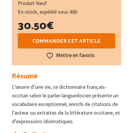
Produit Neuf
En stock, expédié sous 48h
30.50
€
quantité
COMMANDER CET ARTICLE
de
Diccionari
Mettre en favoris
francés/occitan
segon
Résumé
lo
L’œuvre d’une vie, ce dictionnaire français-
lengadocian
occitan selon le parler languedocien présente un
Tòme
vocabulaire exceptionnel, enrichi de citations de
III
l’auteur ou extraites de la littérature occitane, et
E-
d’expressions idiomatiques.
F-
G