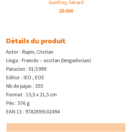
Gonfroy, Gérard
20.00
€
Détails du produit
Autor : Rapin, Cristian
Linga : Francés – occitan (lengadocian)
Parucion : 01/1999
Editor : IEO ; EOE
Nb de pajas : 355
Format : 15,5 x 21,5 cm
Pés : 576 g
EAN 13 : 9782859102494
Footer