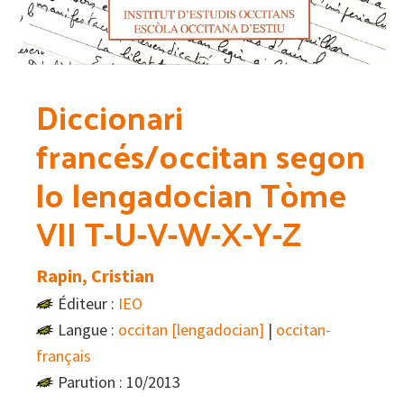
Diccionari
francés/occitan segon
lo lengadocian Tòme
VII T-U-V-W-X-Y-Z
Rapin, Cristian
Éditeur :
IEO
Langue :
occitan [lengadocian]
|
occitan-
français
Parution : 10/2013