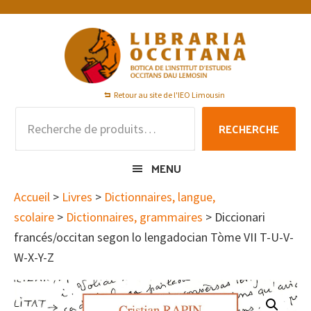
Passer
Passer
Passer
à
au
au
la
contenu
pied
navigation
principal
de
principale
page
Retour au site de l'IEO Limousin
Recherche
RECHERCHE
pour :
MENU
Accueil
>
Livres
>
Dictionnaires, langue,
scolaire
>
Dictionnaires, grammaires
> Diccionari
francés/occitan segon lo lengadocian Tòme VII T-U-V-
W-X-Y-Z