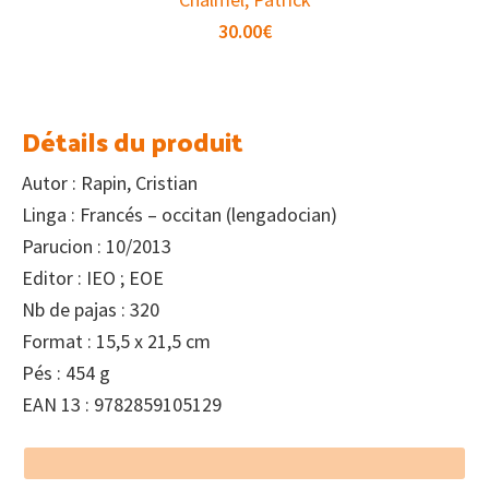
30.00
€
Détails du produit
Autor : Rapin, Cristian
Linga : Francés – occitan (lengadocian)
Parucion : 10/2013
Editor : IEO ; EOE
Nb de pajas : 320
Format : 15,5 x 21,5 cm
Pés : 454 g
EAN 13 : 9782859105129
Footer