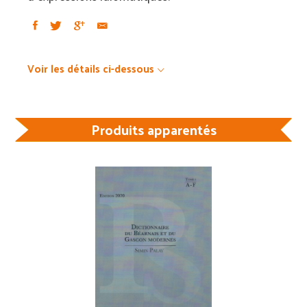
U-
V-
W-
X-
Voir les détails ci-dessous
Y-
Z
Produits apparentés