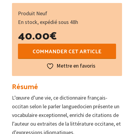
Produit Neuf
En stock, expédié sous 48h
40.00
€
quantité
COMMANDER CET ARTICLE
de
Diccionari
Mettre en favoris
francés/occitan
segon
Résumé
lo
L’œuvre d’une vie, ce dictionnaire français-
lengadocian
occitan selon le parler languedocien présente un
Tòme
vocabulaire exceptionnel, enrichi de citations de
VII
l’auteur ou extraites de la littérature occitane, et
T-
d’expressions idiomatiques.