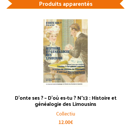
Produits apparentés
des
Limousins
D’onte ses ? – D’où es-tu ? N°13 : Histoire et
généalogie des Limousins
Collectiu
12.00
€