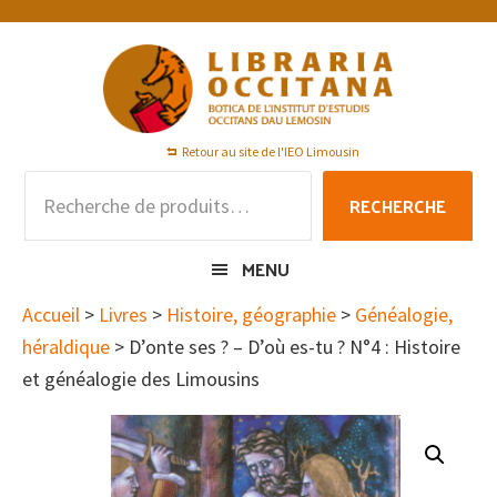
Passer
Passer
Passer
à
au
au
la
contenu
pied
navigation
principal
de
principale
page
Retour au site de l'IEO Limousin
Recherche
RECHERCHE
pour :
MENU
Accueil
>
Livres
>
Histoire, géographie
>
Généalogie,
héraldique
> D’onte ses ? – D’où es-tu ? N°4 : Histoire
et généalogie des Limousins