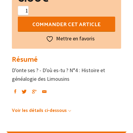
quantité
de
COMMANDER CET ARTICLE
D'onte
ses
Mettre en favoris
?
-
Résumé
D'où
D'onte ses ? - D'où es-tu ? N°4 : Histoire et
es-
généalogie des Limousins
tu
?
N°4
:
Voir les détails ci-dessous
Histoire
et
généalogie