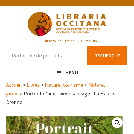
Passer
Passer
Passer
à
au
au
la
contenu
pied
navigation
principal
de
principale
page
Retour au site de l'IEO Limousin
Recherche
RECHERCHE
pour :
MENU
Accueil
>
Livres
>
Nature, tourisme
>
Nature,
jardin
> Portrait d’une rivière sauvage : La Haute-
Dronne