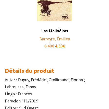
Las Malinèiras
Barreyre, Émilien
Le
Le
6.40
€
4.50
€
prix
prix
initial
actuel
était :
est :
Détails du produit
6.40€.
4.50€.
Autor : Dupuy, Frédéric ; Grollimund, Florian ;
Labrousse, Fanny
Linga : Francés
Parucion : 11/2019
Editor : Sud Ouest