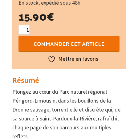
En stock, expédié sous 48h
15.90
€
quantité
de
COMMANDER CET ARTICLE
Portrait
d'une
Mettre en favoris
rivière
sauvage
Résumé
:
Plongez au cœur du Parc naturel régional
La
Périgord-Limousin, dans les bouillons de la
Haute-
Dronne sauvage, torrentielle et discrète qui, de
Dronne
sa source à Saint-Pardoux-la-Rivière, rafraîchit
chaque page de son parcours aux multiples
reflets.