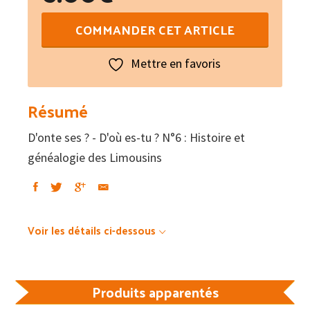
quantité
COMMANDER CET ARTICLE
de
D'onte
Mettre en favoris
ses
?
Résumé
-
D'onte ses ? - D'où es-tu ? N°6 : Histoire et
D'où
généalogie des Limousins
es-
tu
?
N°6
Voir les détails ci-dessous
:
Histoire
et
Produits apparentés
généalogie