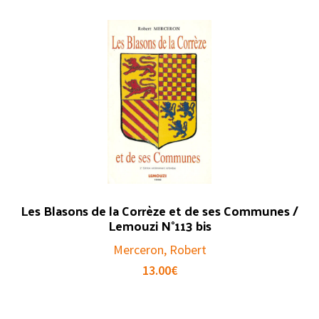
des
Limousins
Les Blasons de la Corrèze et de ses Communes /
Lemouzi N°113 bis
Merceron, Robert
13.00
€