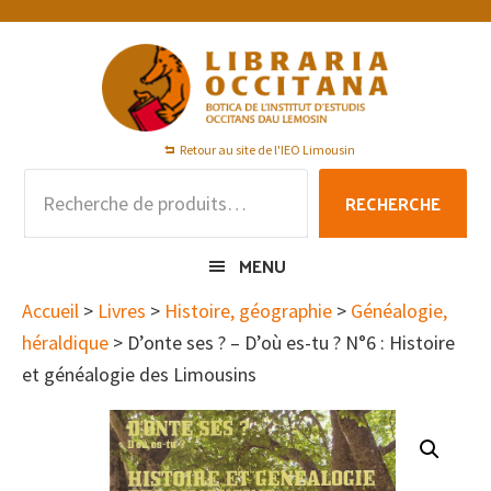
Passer
Passer
Passer
à
au
au
la
contenu
pied
navigation
principal
de
principale
page
Retour au site de l'IEO Limousin
Recherche
RECHERCHE
pour :
MENU
Accueil
>
Livres
>
Histoire, géographie
>
Généalogie,
héraldique
> D’onte ses ? – D’où es-tu ? N°6 : Histoire
et généalogie des Limousins