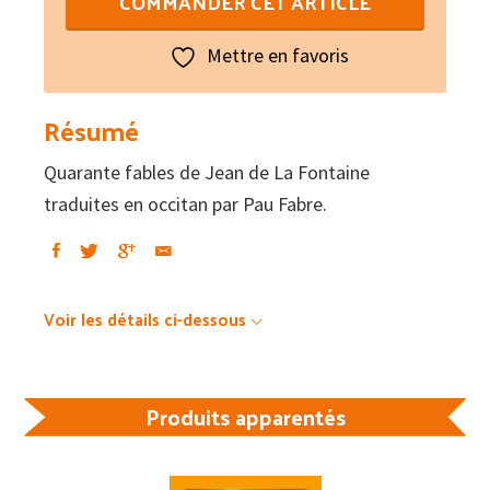
COMMANDER CET ARTICLE
de
Dos
Mettre en favoris
gals
vivián
Résumé
en
Quarante fables de Jean de La Fontaine
patz
traduites en occitan par Pau Fabre.
Voir les détails ci-dessous
Produits apparentés