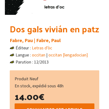
Dos gals vivián en patz
Fabre, Pau | Fabre, Paul
Éditeur :
Letras d'òc
Langue :
occitan
|
occitan [lengadocian]
Parution : 12/2013
Produit Neuf
En stock, expédié sous 48h
14.00
€
quantité