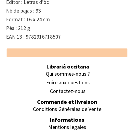
Editor : Letras d’òc
Nb de pajas : 93
Format : 16 x 24 cm
Pés : 212 g
EAN 13 : 9782916718507
Footer
Librariá occitana
Qui sommes-nous ?
Foire aux questions
Contactez-nous
Commande et livraison
Conditions Générales de Vente
Informations
Mentions légales