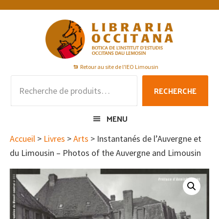
Passer
Passer
Passer
à
au
au
la
contenu
pied
navigation
principal
de
principale
page
Retour au site de l'IEO Limousin
Recherche
RECHERCHE
pour :
MENU
Accueil
>
Livres
>
Arts
> Instantanés de l’Auvergne et
du Limousin – Photos of the Auvergne and Limousin