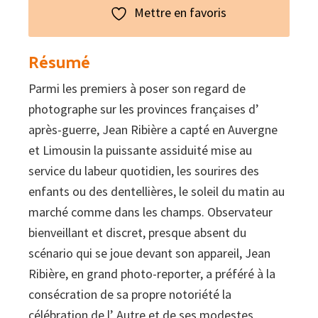
Instantanés
Mettre en favoris
de
l'Auvergne
Résumé
et
Parmi les premiers à poser son regard de
du
photographe sur les provinces françaises d’
Limousin
après-guerre, Jean Ribière a capté en Auvergne
-
et Limousin la puissante assiduité mise au
Photos
service du labeur quotidien, les sourires des
of
enfants ou des dentellières, le soleil du matin au
the
marché comme dans les champs. Observateur
Auvergne
bienveillant et discret, presque absent du
and
scénario qui se joue devant son appareil, Jean
Limousin
Ribière, en grand photo-reporter, a préféré à la
consécration de sa propre notoriété la
célébration de l’ Autre et de ses modestes