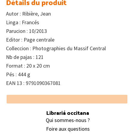
Détails du produit
Autor : Ribière, Jean
Linga : Francés
Parucion : 10/2013
Editor : Page centrale
Colleccion : Photographies du Massif Central
Nb de pajas : 121
Format : 20 x 20 cm
Pés : 444 g
EAN 13 : 9791090367081
Footer
Librariá occitana
Qui sommes-nous ?
Foire aux questions