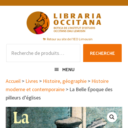
Passer
Passer
Passer
à
au
au
la
contenu
pied
navigation
principal
de
principale
page
Retour au site de l'IEO Limousin
Recherche
RECHERCHE
pour :
MENU
Accueil
>
Livres
>
Histoire, géographie
>
Histoire
moderne et contemporaine
> La Belle Époque des
pilleurs d’églises