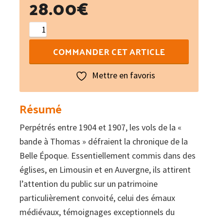
28.00
€
quantité
de
COMMANDER CET ARTICLE
La
Belle
Mettre en favoris
Époque
des
Résumé
pilleurs
Perpétrés entre 1904 et 1907, les vols de la «
d'églises
bande à Thomas » défraient la chronique de la
Belle Époque. Essentiellement commis dans des
églises, en Limousin et en Auvergne, ils attirent
l’attention du public sur un patrimoine
particulièrement convoité, celui des émaux
médiévaux, témoignages exceptionnels du