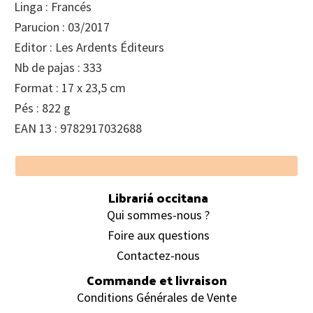
Linga : Francés
Parucion : 03/2017
Editor : Les Ardents Éditeurs
Nb de pajas : 333
Format : 17 x 23,5 cm
Pés : 822 g
EAN 13 : 9782917032688
Footer
Librariá occitana
Qui sommes-nous ?
Foire aux questions
Contactez-nous
Commande et livraison
Conditions Générales de Vente