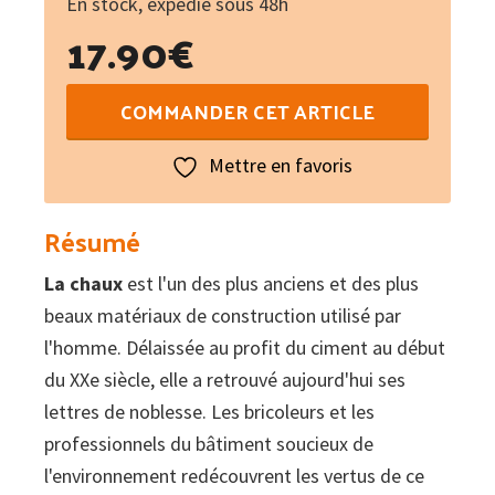
En stock, expédié sous 48h
17.90
€
quantité
COMMANDER CET ARTICLE
de
La
Mettre en favoris
chaux
naturelle
Résumé
:
La chaux
est l'un des plus anciens et des plus
Décorer,
beaux matériaux de construction utilisé par
restaurer,
l'homme. Délaissée au profit du ciment au début
construire
du XXe siècle, elle a retrouvé aujourd'hui ses
lettres de noblesse. Les bricoleurs et les
professionnels du bâtiment soucieux de
l'environnement redécouvrent les vertus de ce