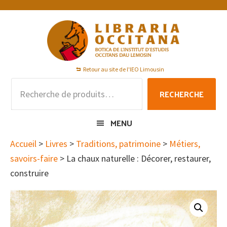
Passer
Passer
Passer
à
au
au
la
contenu
pied
navigation
principal
de
principale
page
Retour au site de l'IEO Limousin
Recherche
RECHERCHE
pour :
MENU
Accueil
>
Livres
>
Traditions, patrimoine
>
Métiers,
savoirs-faire
> La chaux naturelle : Décorer, restaurer,
construire