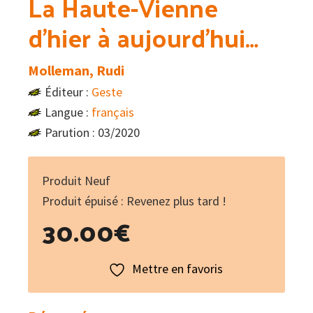
La Haute-Vienne
d’hier à aujourd’hui…
Molleman, Rudi
Éditeur :
Geste
Langue :
français
Parution : 03/2020
Produit Neuf
Produit épuisé : Revenez plus tard !
30.00
€
Mettre en favoris