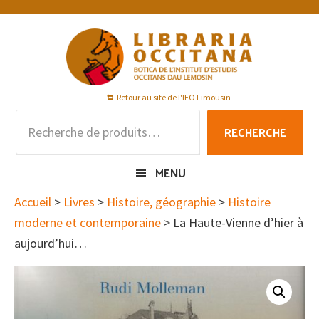
Passer
Passer
Passer
à
au
au
la
contenu
pied
navigation
principal
de
principale
page
Retour au site de l'IEO Limousin
Recherche
RECHERCHE
pour :
MENU
Accueil
>
Livres
>
Histoire, géographie
>
Histoire
moderne et contemporaine
> La Haute-Vienne d’hier à
aujourd’hui…