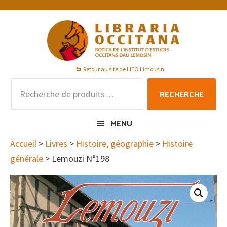
Passer
Passer
Passer
à
au
au
la
contenu
pied
navigation
principal
de
principale
page
Retour au site de l'IEO Limousin
Recherche
RECHERCHE
pour :
MENU
Accueil
>
Livres
>
Histoire, géographie
>
Histoire
générale
> Lemouzi N°198