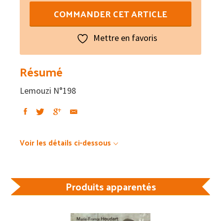
de
COMMANDER CET ARTICLE
Lemouzi
N°198
Mettre en favoris
Résumé
Lemouzi N°198
Voir les détails ci-dessous
Produits apparentés