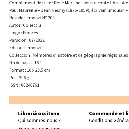
Complement de titre : René Martinat nous raconte l’histoire d
Paul Maureille – Jean Nesmy (1876-1959), écrivain limousin – 
Revuda Lemouzi N° 203
Autor : Collectiu
Linga : Francés
Parucion : 07/2012
Editor : Lemouzi
Colleccion : Mémoires d’histoire et de géographie régionales
Nb de pajas : 167
Format : 16 x 23,5 cm
Pés : 306 g
ISSN : 00240761
Footer
Librariá occitana
Commande et li
Qui sommes-nous ?
Conditions Généra
Foire aux questions