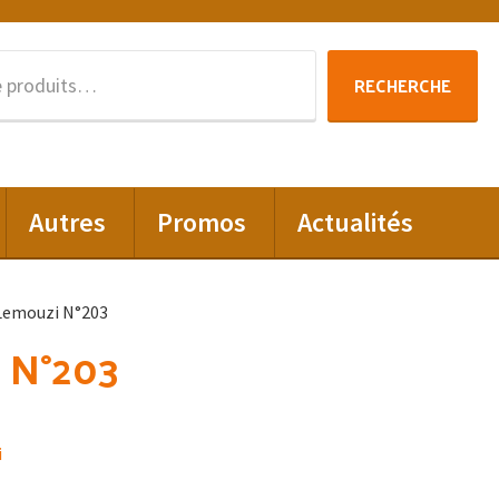
Recherche
RECHERCHE
pour :
Autres
Promos
Actualités
Lemouzi N°203
 N°203
i