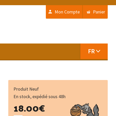
Mon Compte
Panier
FR
Produit Neuf
En stock, expédié sous 48h
quantité
18.00
€
de
Lemouzi