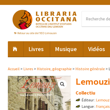
Passer
Passer
Passer
à
au
au
la
contenu
pied
navigation
principal
de
principale
page
Retour au site de l'IEO Limousin
Livres
Musique
Vidéos
Accueil
>
Livres
>
Histoire, géographie
>
Histoire générale
> 
Lemouzi
Collectiu
Éditeur :
Lemouz
Langue :
français