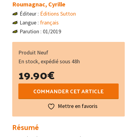
Roumagnac, Cyrille
Éditeur :
Éditions Sutton
Langue :
français
Parution : 01/2019
Produit Neuf
En stock, expédié sous 48h
19.90
€
quantité
COMMANDER CET ARTICLE
de
Limoges
Mettre en favoris
:
Mémoire
Résumé
d'une