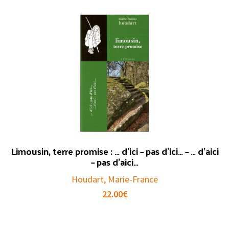
Limousin, terre promise : … d’ici – pas d’ici… – … d’aici
– pas d’aici…
Houdart, Marie-France
22.00
€