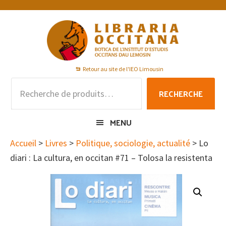
Passer
Passer
Passer
à
au
au
la
contenu
pied
navigation
principal
de
principale
page
Retour au site de l'IEO Limousin
Recherche
RECHERCHE
pour :
MENU
Accueil
>
Livres
>
Politique, sociologie, actualité
> Lo
diari : La cultura, en occitan #71 – Tolosa la resistenta