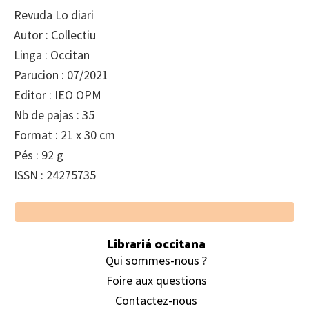
Revuda Lo diari
Autor : Collectiu
Linga : Occitan
Parucion : 07/2021
Editor : IEO OPM
Nb de pajas : 35
Format : 21 x 30 cm
Pés : 92 g
ISSN : 24275735
Footer
Librariá occitana
Qui sommes-nous ?
Foire aux questions
Contactez-nous