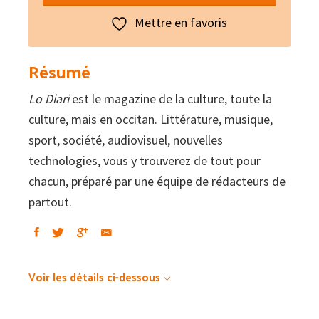
diari
Mettre en favoris
:
La
Résumé
cultura,
Lo Diari
en
est le magazine de la culture, toute la
culture, mais en occitan. Littérature, musique,
occitan
sport, société, audiovisuel, nouvelles
#71
technologies, vous y trouverez de tout pour
–
chacun, préparé par une équipe de rédacteurs de
Tolosa
partout.
la
resistenta
Voir les détails ci-dessous