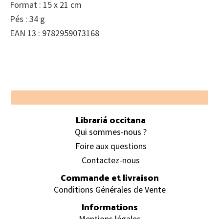
Format : 15 x 21 cm
Pés : 34 g
EAN 13 : 9782959073168
Footer
Librariá occitana
Qui sommes-nous ?
Foire aux questions
Contactez-nous
Commande et livraison
Conditions Générales de Vente
Informations
Mentions légales