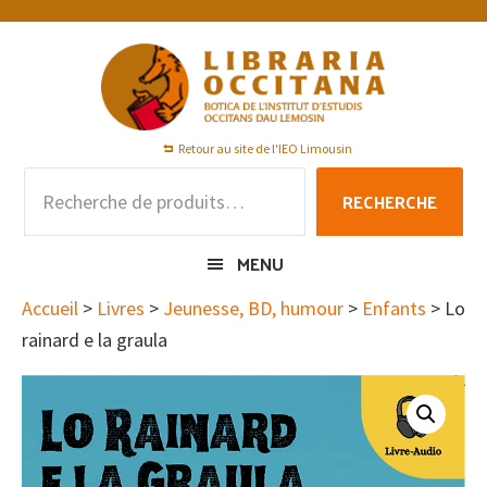
Passer
Passer
Passer
à
au
au
la
contenu
pied
navigation
principal
de
principale
page
Retour au site de l'IEO Limousin
Recherche
RECHERCHE
pour :
MENU
Accueil
>
Livres
>
Jeunesse, BD, humour
>
Enfants
> Lo
rainard e la graula