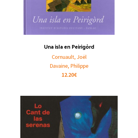
Una isla en Peirigòrd
Cornuault, Joël
Davaine, Philippe
12.20
€