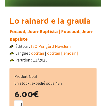
Lo rainard e la graula
Focaud, Joan-Baptista | Foucaud, Jean-
Baptiste
Éditeur :
IEO Perigòrd Novelum
Langue :
occitan
|
occitan [lemosin]
Parution : 11/2025
Produit Neuf
En stock, expédié sous 48h
6.00
€
quantité