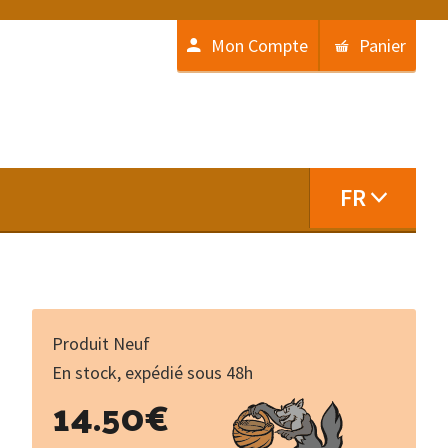
Mon Compte
Panier
FR
Produit Neuf
En stock, expédié sous 48h
quantité
14.50
€
de
Lo