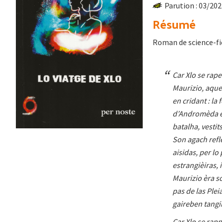
Parution : 03/20
Résumé
Roman de science-fi
Car Xlo se rap
Maurizio, aquel
en cridant : l
d’Andromèda e 
batalha, vestit
Son agach refle
aisidas, per l
estrangièiras, i
Maurizio èra so
pas de las Plei
gaireben tangi
Car Xlo se rapp