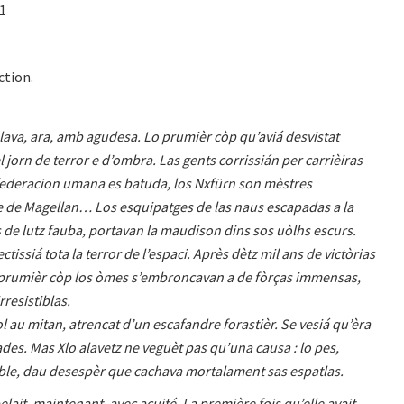
21
ction.
elava, ara, amb agudesa. Lo prumièr còp qu’aviá desvistat
 jorn de terror e d’ombra. Las gents corrissián per carrièiras
a federacion umana es batuda, los Nxfürn son mèstres
de Magellan… Los esquipatges de las naus escapadas a la
s de lutz fauba, portavan la maudison dins sos uòlhs escurs.
ctissiá tota la terror de l’espaci. Après dètz mil ans de victòrias
o prumièr còp los òmes s’embroncavan a de fòrças immensas,
rresistiblas.
l au mitan, atrencat d’un escafandre forastièr. Se vesiá qu’èra
ades. Mas Xlo alavetz ne veguèt pas qu’una causa : lo pes,
ble, dau desespèr que cachava mortalament sas espatlas.
elait, maintenant, avec acuité. La première fois qu’elle avait