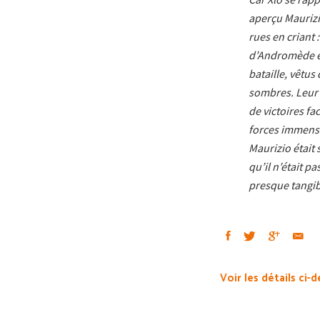
aperçu Maurizio
rues en criant 
d’Andromède e
bataille, vêtus
sombres. Leur r
de victoires fa
forces immenses
Maurizio était
qu’il n’était p
presque tangib
Voir les détails ci-