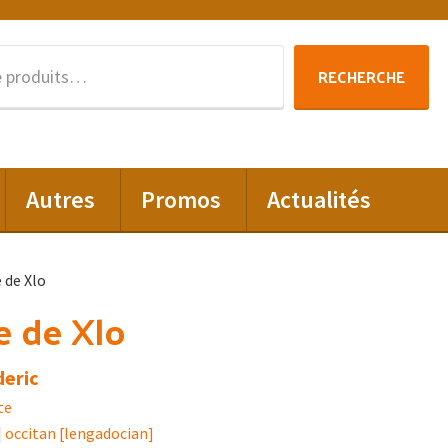
Recherche
RECHERCHE
pour :
Autres
Promos
Actualités
 de Xlo
e de Xlo
deric
te
|
occitan [lengadocian]