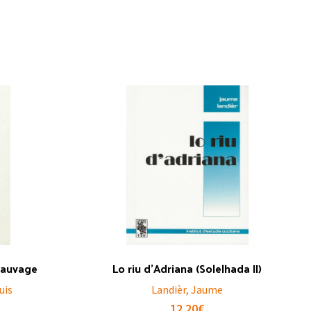
Sauvage
Lo riu d’Adriana (Solelhada II)
uis
Landièr, Jaume
12.20
€