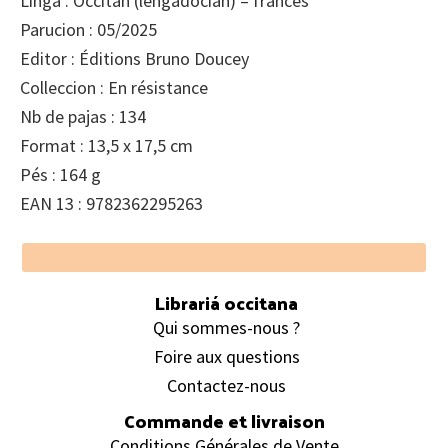
Linga : Occitan (lengadocian) – francés
Parucion : 05/2025
Editor : Éditions Bruno Doucey
Colleccion : En résistance
Nb de pajas : 134
Format : 13,5 x 17,5 cm
Pés : 164 g
EAN 13 : 9782362295263
Footer
Librariá occitana
Qui sommes-nous ?
Foire aux questions
Contactez-nous
Commande et livraison
Conditions Générales de Vente