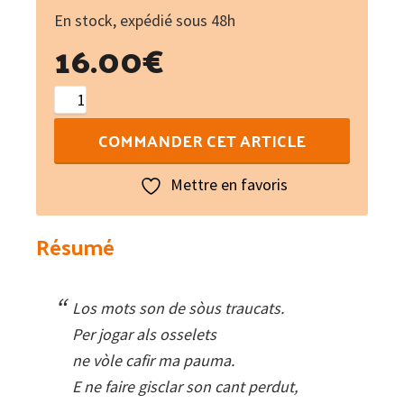
En stock, expédié sous 48h
16.00
€
quantité
de
COMMANDER CET ARTICLE
L'ombre
messagère
Mettre en favoris
et
autres
Résumé
moissons
de
poèmes
Los mots son de sòus traucats.
Per jogar als osselets
ne vòle cafir ma pauma.
E ne faire gisclar son cant perdut,