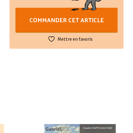
Joseph
Gay-
COMMANDER CET ARTICLE
Lussac
(1778-
1850)
Mettre en favoris
:
Un
grand
savant
limousin