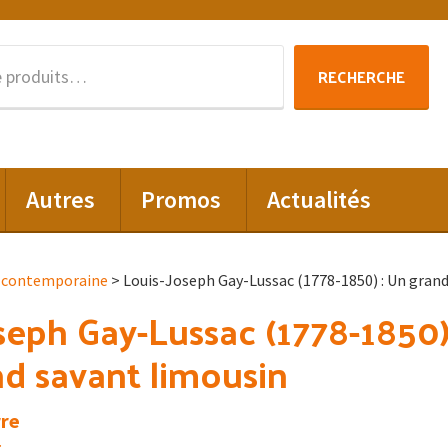
Recherche
RECHERCHE
pour :
Autres
Promos
Actualités
t contemporaine
> Louis-Joseph Gay-Lussac (1778-1850) : Un grand
seph Gay-Lussac (1778-1850
nd savant limousin
re