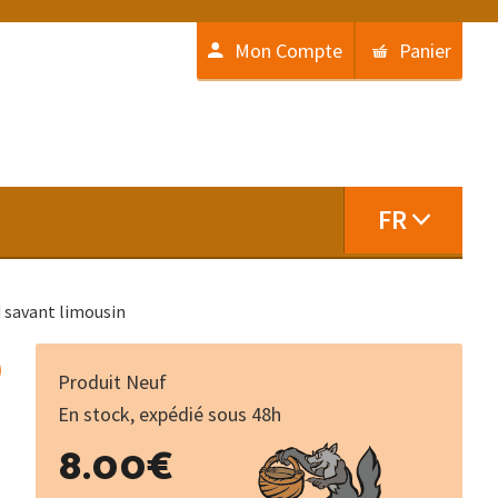
Mon Compte
Panier
FR
 savant limousin
)
Produit Neuf
En stock, expédié sous 48h
quantité
8.00
€
de
Louis-