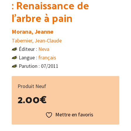
: Renaissance de
l’arbre à pain
Morana, Jeanne
Tabernier, Jean-Claude
Éditeur :
Neva
Langue :
français
Parution : 07/2011
Produit Neuf
2.00
€
Mettre en favoris