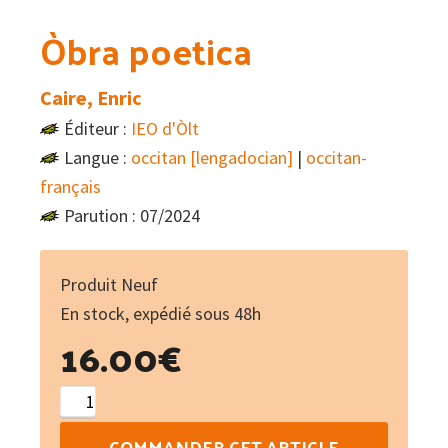
Òbra poetica
Caire, Enric
Éditeur :
IEO d'Òlt
Langue :
occitan [lengadocian]
|
occitan-
français
Parution : 07/2024
Produit Neuf
En stock, expédié sous 48h
16.00
€
quantité
de
COMMANDER CET ARTICLE