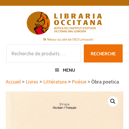
Passer
Passer
Passer
à
au
au
la
contenu
pied
navigation
principal
de
principale
page
Retour au site de l'IEO Limousin
Recherche
RECHERCHE
pour :
MENU
Accueil
>
Livres
>
Littérature
>
Poésie
> Òbra poetica