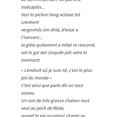
malsapiós...
Vesi lo pichon borg aclatat tot
crenhent
vergonhós òm diriá, d'estar a
l'iversenc ;
la glèia quitament a mitat se rescond,
sol lo gal del cloquièr pòt veire lo
tresmont.
« L'endroit où je suis né, c'est le plus
joli du monde »
C'est ainsi que parle dit-on tout
oiseau.
Un soir de très grosse chaleur tout
seul au pech de Ròda,
quand le gai rossignol chante au