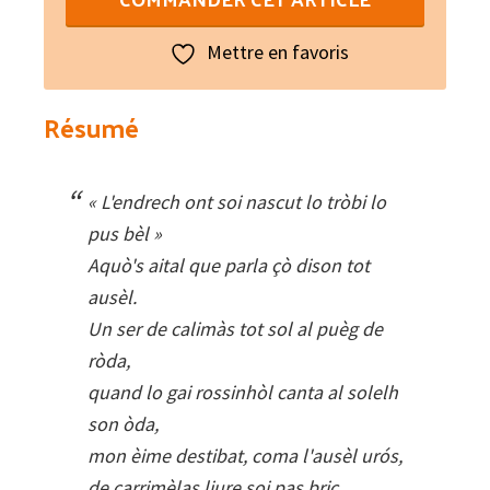
Òbra
poetica
Mettre en favoris
Résumé
« L'endrech ont soi nascut lo tròbi lo
pus bèl »
Aquò's aital que parla çò dison tot
ausèl.
Un ser de calimàs tot sol al puèg de
ròda,
quand lo gai rossinhòl canta al solelh
son òda,
mon èime destibat, coma l'ausèl urós,
de carrimèlas liure soi pas bric