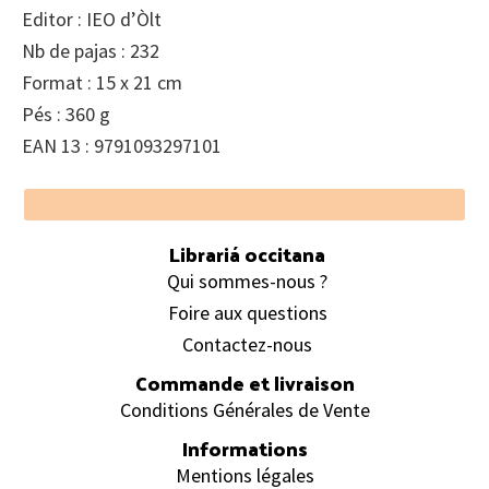
Editor : IEO d’Òlt
Nb de pajas : 232
Format : 15 x 21 cm
Pés : 360 g
EAN 13 : 9791093297101
Footer
Librariá occitana
Qui sommes-nous ?
Foire aux questions
Contactez-nous
Commande et livraison
Conditions Générales de Vente
Informations
Mentions légales