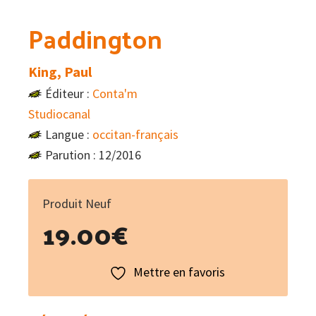
Paddington
King, Paul
Éditeur :
Conta'm
Studiocanal
Langue :
occitan-français
Parution : 12/2016
Produit Neuf
19.00
€
Mettre en favoris