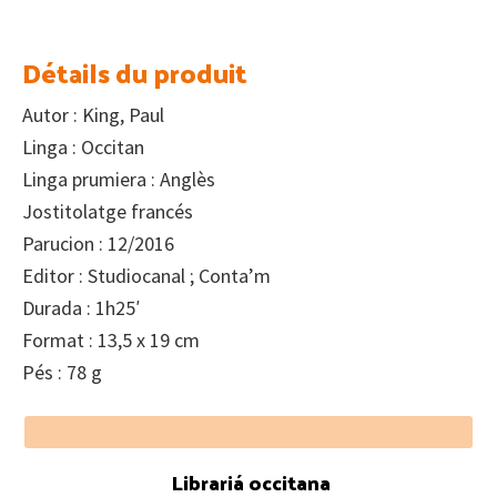
Détails du produit
Autor : King, Paul
Linga : Occitan
Linga prumiera : Anglès
Jostitolatge francés
Parucion : 12/2016
Editor : Studiocanal ; Conta’m
Durada : 1h25′
Format : 13,5 x 19 cm
Pés : 78 g
Footer
Librariá occitana