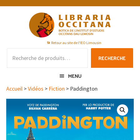
Passer
Passer
Passer
à
au
au
la
contenu
pied
navigation
principal
de
principale
page
Retour au site de l'IEO Limousin
Recherche
RECHERCHE
pour :
MENU
Accueil
>
Vidéos
>
Fiction
> Paddington