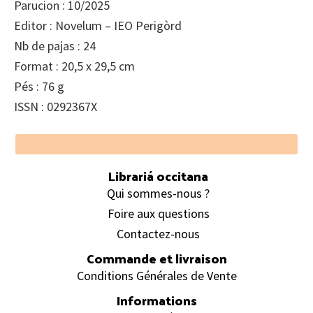
Parucion : 10/2025
Editor : Novelum – IEO Perigòrd
Nb de pajas : 24
Format : 20,5 x 29,5 cm
Pés : 76 g
ISSN : 0292367X
Footer
Librariá occitana
Qui sommes-nous ?
Foire aux questions
Contactez-nous
Commande et livraison
Conditions Générales de Vente
Informations