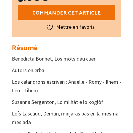
quantité
COMMANDER CET ARTICLE
de
Paraulas
Mettre en favoris
de
Novelum
Résumé
N°
Benedicta Bonnet, Los mots dau cuer
189
Autors en erba :
Los calandrons escriven : Anaëlle - Romy - Ilhem -
Leo - Lihem
Suzanna Sergenton, Lo milhàt e lo koglòf
Loís Lascaud, Deman, minjaràs pas en la mesma
meslada