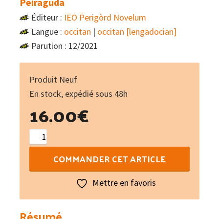
Peiraguda
Éditeur :
IEO Perigòrd Novelum
Langue :
occitan
|
occitan [lengadocian]
Parution : 12/2021
Produit Neuf
En stock, expédié sous 48h
16.00
€
quantité
de
COMMANDER CET ARTICLE
Peiraguda
:
Mettre en favoris
Intégral
de
Résumé