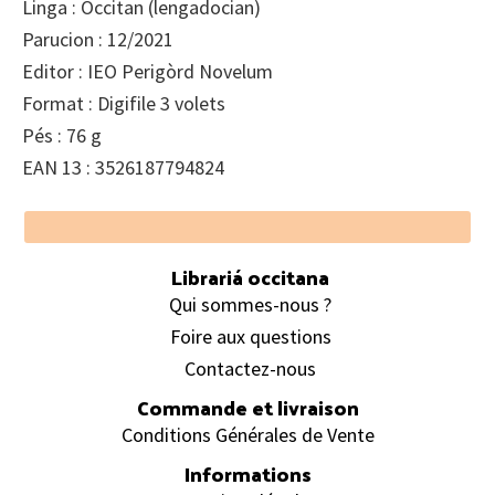
Linga : Occitan (lengadocian)
Parucion : 12/2021
Editor : IEO Perigòrd Novelum
Format : Digifile 3 volets
Pés : 76 g
EAN 13 : 3526187794824
Footer
Librariá occitana
Qui sommes-nous ?
Foire aux questions
Contactez-nous
Commande et livraison
Conditions Générales de Vente
Informations