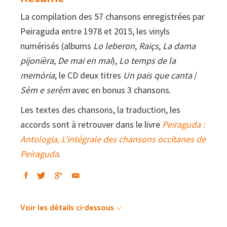
1978
La compilation des 57 chansons enregistrées par
à
Peiraguda entre 1978 et 2015, les vinyls
2015
numérisés (albums
(3
Lo leberon
,
Raiçs
,
La dama
pijonièra
CD)
,
De mai en mai
),
Lo temps de la
memòria
, le CD deux titres
Un pais que canta
/
Sèm e serèm
avec en bonus 3 chansons.
Les textes des chansons, la traduction, les
accords sont à retrouver dans le livre
Peiraguda :
Antologia, L'intégrale des chansons occitanes de
Peiraguda
.
Voir les détails ci-dessous