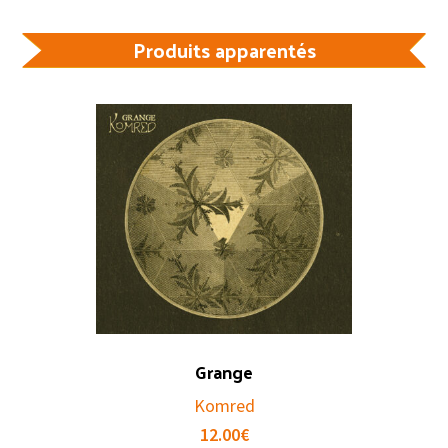
Produits apparentés
Grange
Komred
12.00
€