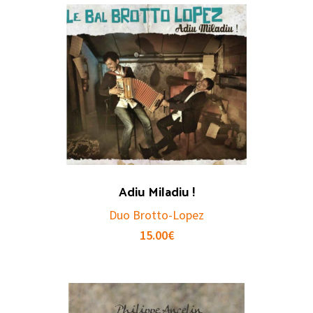
Adiu Miladiu !
Duo Brotto-Lopez
15.00
€