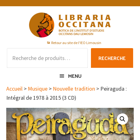
Passer
Passer
Passer
à
au
au
la
contenu
pied
navigation
principal
de
principale
page
Retour au site de l'IEO Limousin
Recherche
RECHERCHE
pour :
MENU
Accueil
>
Musique
>
Nouvelle tradition
> Peiraguda :
Intégral de 1978 à 2015 (3 CD)