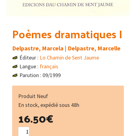
Poèmes dramatiques I
Delpastre, Marcela | Delpastre, Marcelle
Éditeur :
Lo Chamin de Sent Jaume
Langue :
français
Parution : 09/1999
Produit Neuf
En stock, expédié sous 48h
16.50
€
quantité