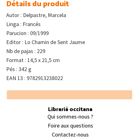
Détails du produit
Autor : Delpastre, Marcela
Linga : Francés
Parucion : 09/1999
Editor : Lo Chamin de Sent Jaume
Nb de pajas : 229
Format : 14,5 x 21,5 cm
Pés : 342 g
EAN 13 : 9782913238022
Footer
Librariá occitana
Qui sommes-nous ?
Foire aux questions
Contactez-nous