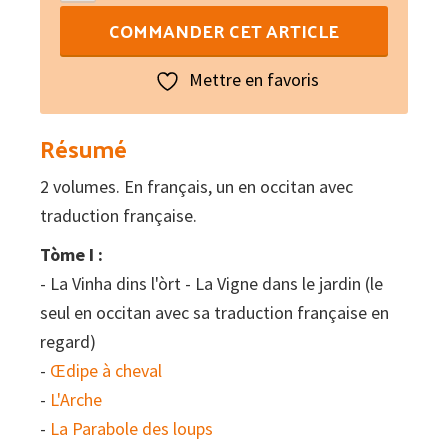
de
COMMANDER CET ARTICLE
Poèmes
dramatiques
Mettre en favoris
I
Résumé
2 volumes. En français, un en occitan avec
traduction française.
Tòme I :
- La Vinha dins l'òrt - La Vigne dans le jardin (le
seul en occitan avec sa traduction française en
regard)
-
Œdipe à cheval
-
L'Arche
-
La Parabole des loups