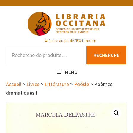
Passer
Passer
Passer
à
au
au
la
contenu
pied
navigation
principal
de
principale
page
Retour au site de l'IEO Limousin
Recherche
RECHERCHE
pour :
MENU
Accueil
>
Livres
>
Littérature
>
Poésie
> Poèmes
dramatiques I