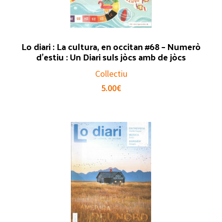
Lo diari : La cultura, en occitan #68 – Numerò
d’estiu : Un Diari suls jòcs amb de jòcs
Collectiu
5.00
€