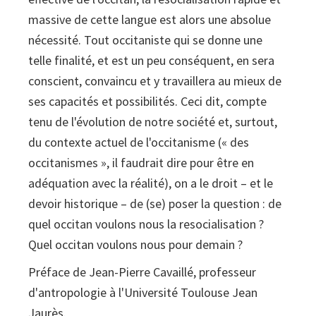
e
massive de cette langue est alors une absolue
democracia
nécessité. Tout occitaniste qui se donne une
-
telle finalité, et est un peu conséquent, en sera
Quel
conscient, convaincu et y travaillera au mieux de
occitan
ses capacités et possibilités. Ceci dit, compte
pour
tenu de l'évolution de notre société et, surtout,
demain
du contexte actuel de l'occitanisme (« des
?
occitanismes », il faudrait dire pour être en
Langage
adéquation avec la réalité), on a le droit – et le
et
devoir historique – de (se) poser la question : de
démocratie
quel occitan voulons nous la resocialisation ?
Quel occitan voulons nous pour demain ?
Préface de Jean-Pierre Cavaillé, professeur
d'antropologie à l'Université Toulouse Jean
Jaurès.