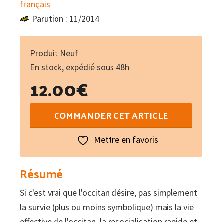
français
Parution : 11/2014
Produit Neuf
En stock, expédié sous 48h
12.00
€
quantité
COMMANDER CET ARTICLE
de
Quin
Mettre en favoris
occitan
per
Résumé
deman
Si c'est vrai que l'occitan désire, pas simplement
?
la survie (plus ou moins symbolique) mais la vie
Lengatge
effective de l'occitan, la resocialisation rapide et