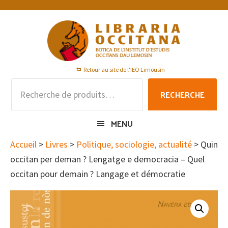
Passer
Passer
Passer
à
au
au
la
contenu
pied
navigation
principal
de
principale
page
Retour au site de l'IEO Limousin
Recherche
RECHERCHE
pour :
MENU
Accueil
>
Livres
>
Politique, sociologie, actualité
> Quin
occitan per deman ? Lengatge e democracia – Quel
occitan pour demain ? Langage et démocratie