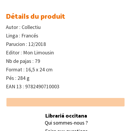
Détails du produit
Autor : Collectiu
Linga : Francés
Parucion : 12/2018
Editor : Mon Limousin
Nb de pajas : 79
Format : 16,5 x 24 cm
Pés : 284 g
EAN 13 : 9782490710003
Footer
Librariá occitana
Qui sommes-nous ?