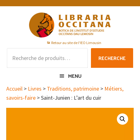
Passer
Passer
Passer
à
au
au
la
contenu
pied
navigation
principal
de
principale
page
Retour au site de l'IEO Limousin
Recherche
RECHERCHE
pour :
MENU
Accueil
>
Livres
>
Traditions, patrimoine
>
Métiers,
savoirs-faire
> Saint-Junien : L’art du cuir