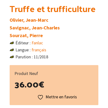
Truffe et trufficulture
Olivier, Jean-Marc
Savignac, Jean-Charles
Sourzat, Pierre
Éditeur :
Fanlac
Langue :
français
Parution : 11/2018
Produit Neuf
36.00
€
Mettre en favoris