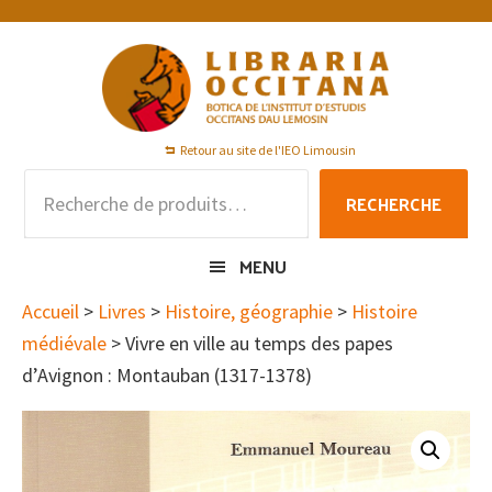
Passer
Passer
Passer
à
au
au
la
contenu
pied
navigation
principal
de
principale
page
Retour au site de l'IEO Limousin
Recherche
RECHERCHE
pour :
MENU
Accueil
>
Livres
>
Histoire, géographie
>
Histoire
médiévale
> Vivre en ville au temps des papes
d’Avignon : Montauban (1317-1378)