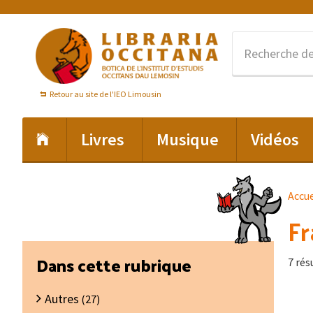
Passer
Passer
Passer
à
au
au
la
contenu
pied
navigation
principal
de
principale
page
Retour au site de l'IEO Limousin
Livres
Musique
Vidéos
Accue
Fr
Barre
Dans cette rubrique
7 rés
latérale
Autres
principale
(27)