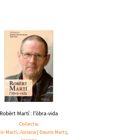
Robèrt Martí : l’òbra-vida
Collectiu
s-Martí, Josiana | Daunis Marty,
Josiane