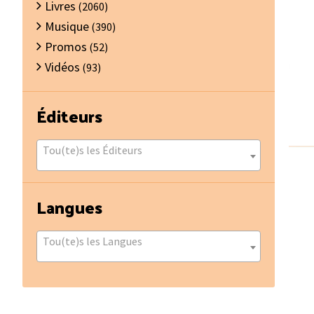
Livres
(2060)
Musique
(390)
Promos
(52)
Vidéos
(93)
Éditeurs
Tou(te)s les Éditeurs
Langues
Tou(te)s les Langues