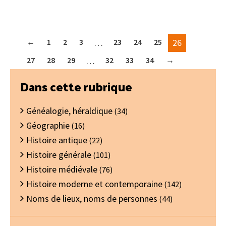
←
1
2
3
…
23
24
25
26
27
28
29
…
32
33
34
→
Barre
Dans cette rubrique
latérale
Généalogie, héraldique
principale
(34)
Géographie
(16)
Histoire antique
(22)
Histoire générale
(101)
Histoire médiévale
(76)
Histoire moderne et contemporaine
(142)
Noms de lieux, noms de personnes
(44)