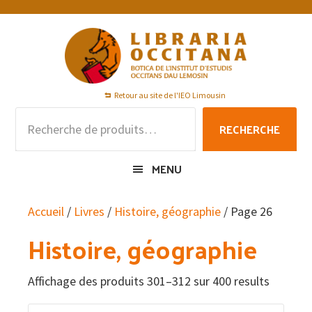
Passer
Passer
Passer
à
au
au
la
contenu
pied
navigation
principal
de
principale
page
Retour au site de l'IEO Limousin
Recherche
RECHERCHE
pour :
MENU
Accueil
/
Livres
/
Histoire, géographie
/ Page 26
Histoire, géographie
Affichage des produits 301–312 sur 400 results