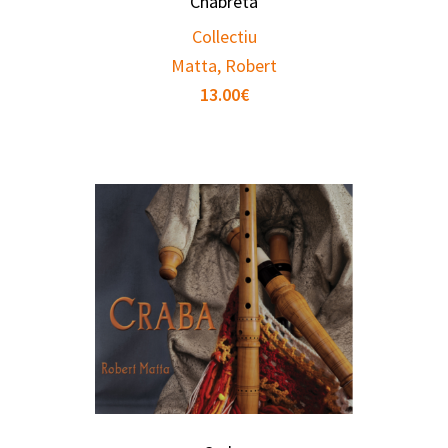
Chabreta
Collectiu
Matta, Robert
13.00
€