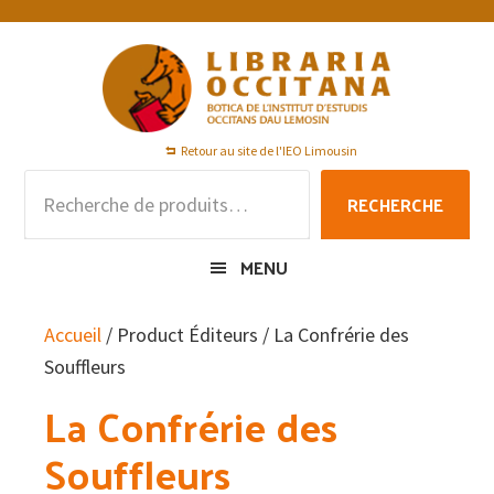
Passer
Passer
Passer
à
au
au
la
contenu
pied
navigation
principal
de
principale
page
Retour au site de l'IEO Limousin
Recherche
RECHERCHE
pour :
MENU
Accueil
/ Product Éditeurs / La Confrérie des
Souffleurs
La Confrérie des
Souffleurs