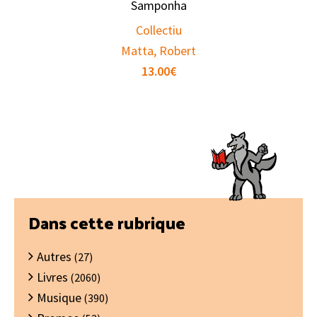
Samponha
Collectiu
Matta, Robert
13.00
€
Barre
Dans cette rubrique
latérale
Autres
principale
(27)
Livres
(2060)
Musique
(390)