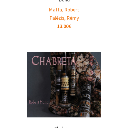
Matta, Robert
Palézis, Rémy
13.00
€