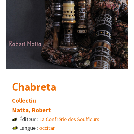
Chabreta
Collectiu
Matta, Robert
Éditeur :
La Confrérie des Souffleurs
Langue :
occitan