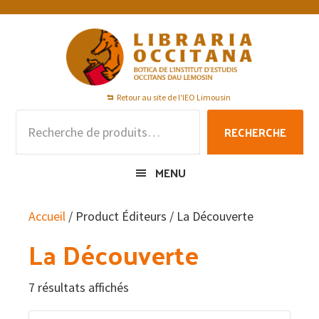
Passer
Passer
Passer
à
au
au
la
contenu
pied
navigation
principal
de
principale
page
Retour au site de l'IEO Limousin
Recherche
RECHERCHE
pour :
MENU
Accueil
/ Product Éditeurs / La Découverte
La Découverte
7 résultats affichés