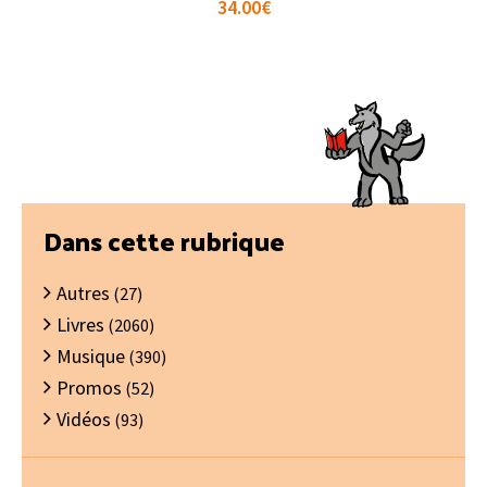
34.00
€
Barre
Dans cette rubrique
latérale
Autres
principale
(27)
Livres
(2060)
Musique
(390)
Promos
(52)
Vidéos
(93)