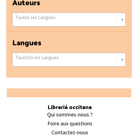
Auteurs
Toutes les Langues
Langues
Tou(te)s les Langues
Footer
Librariá occitana
Qui sommes-nous ?
Foire aux questions
Contactez-nous