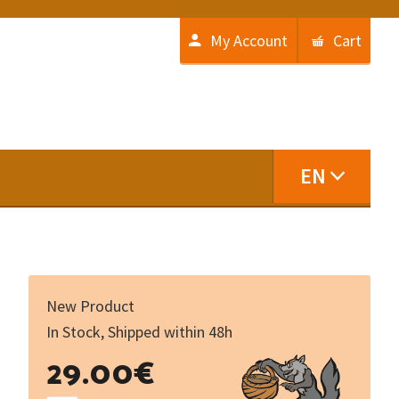
My Account
Cart
EN
New Product
In Stock, Shipped within 48h
Travaux
29.00
€
d'archéologie
limousine