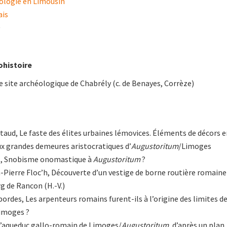
ologie en Limousin
ais
0
ohistoire
e site archéologique de Chabrély (c. de Benayes, Corrèze)
taud, Le faste des élites urbaines lémovices. Éléments de décors 
x grandes demeures aristocratiques d’
Augustoritum
/Limoges
t, Snobisme onomastique à
Augustoritum
?
n-Pierre Floc’h, Découverte d’un vestige de borne routière romaine
g de Rancon (H.-V.)
rdes, Les arpenteurs romains furent-ils à l’origine des limites d
Limoges ?
L’aqueduc gallo-romain de Limoges/
Augustoritum
, d’après un plan