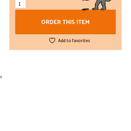
Tome
40
ORDER THIS ITEM
quantity
Add to favorites
en
e