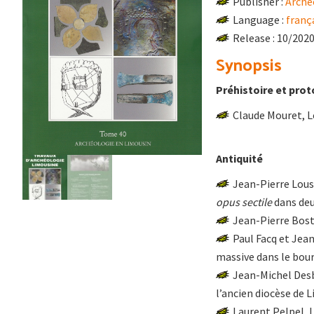
Publisher :
Arché
Language :
franç
Release : 10/202
Synopsis
Préhistoire et prot
Claude Mouret, L
Antiquité
Jean-Pierre Lous
opus sectile
dans deu
Jean-Pierre Bos
Paul Facq et Jea
massive dans le bour
Jean-Michel Desbo
l’ancien diocèse de 
Laurent Pelpel, 