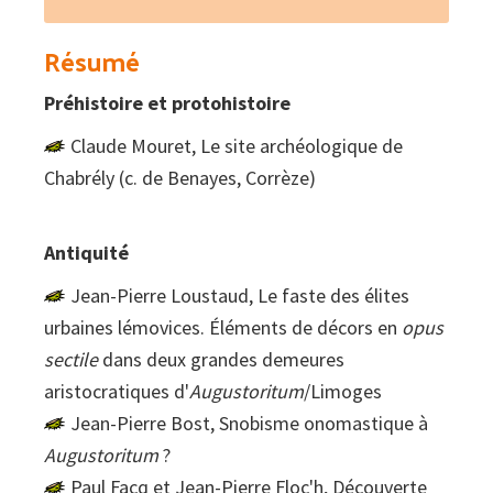
limousine
Tome
Résumé
40
Préhistoire et protohistoire
Claude Mouret, Le site archéologique de
Chabrély (c. de Benayes, Corrèze)
Antiquité
Jean-Pierre Loustaud, Le faste des élites
urbaines lémovices. Éléments de décors en
opus
sectile
dans deux grandes demeures
aristocratiques d'
Augustoritum
/Limoges
Jean-Pierre Bost, Snobisme onomastique à
Augustoritum
?
Paul Facq et Jean-Pierre Floc'h, Découverte