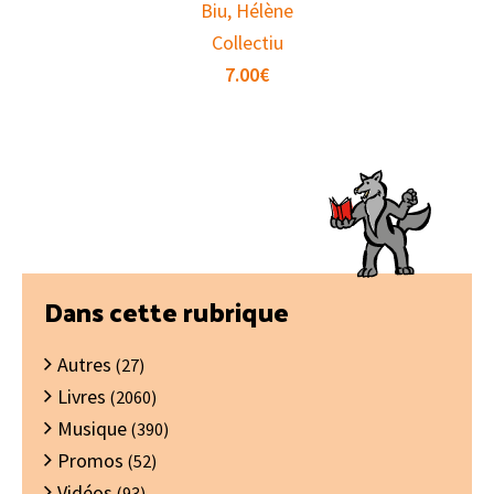
Biu, Hélène
Collectiu
7.00
€
Barre
Dans cette rubrique
latérale
Autres
principale
(27)
Livres
(2060)
Musique
(390)
Promos
(52)
Vidéos
(93)