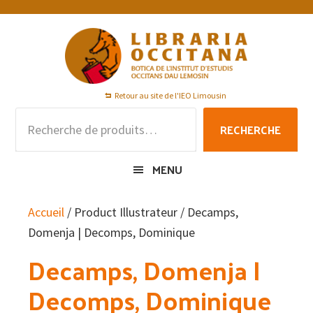
Passer
Passer
Passer
à
au
au
la
contenu
pied
navigation
principal
de
principale
page
Retour au site de l'IEO Limousin
Recherche
RECHERCHE
pour :
MENU
Accueil
/ Product Illustrateur / Decamps,
Domenja | Decomps, Dominique
Decamps, Domenja |
Decomps, Dominique