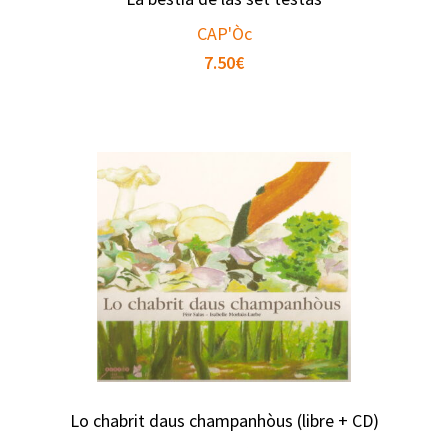
CAP'Òc
7.50
€
Lo chabrit daus champanhòus (libre + CD)