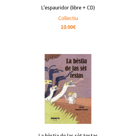
L’espauridor (libre + CD)
Collectiu
10.00
€
La bèstia de las sèt testas