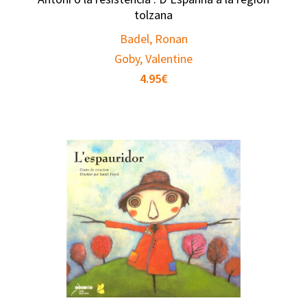
tolzana
Badel, Ronan
Goby, Valentine
4.95
€