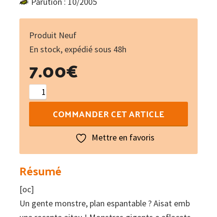
Parution : 10/2005
Produit Neuf
En stock, expédié sous 48h
7.00
€
quantité
de
COMMANDER CET ARTICLE
Mòstra-
me
Mettre en favoris
daus
monstres
Résumé
!
[oc]
Un gente monstre, plan espantable ? Aisat emb