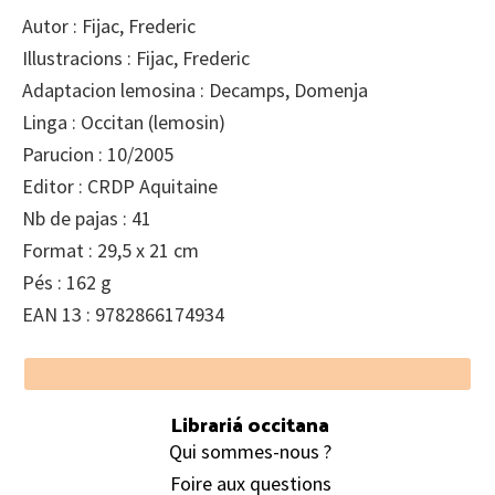
Autor : Fijac, Frederic
Illustracions : Fijac, Frederic
Adaptacion lemosina : Decamps, Domenja
Linga : Occitan (lemosin)
Parucion : 10/2005
Editor : CRDP Aquitaine
Nb de pajas : 41
Format : 29,5 x 21 cm
Pés : 162 g
EAN 13 : 9782866174934
Footer
Librariá occitana
Qui sommes-nous ?
Foire aux questions