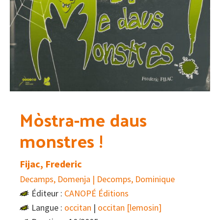
Mòstra-me daus
monstres !
Fijac, Frederic
Decamps, Domenja | Decomps, Dominique
Éditeur :
CANOPÉ Éditions
Langue :
occitan
|
occitan [lemosin]