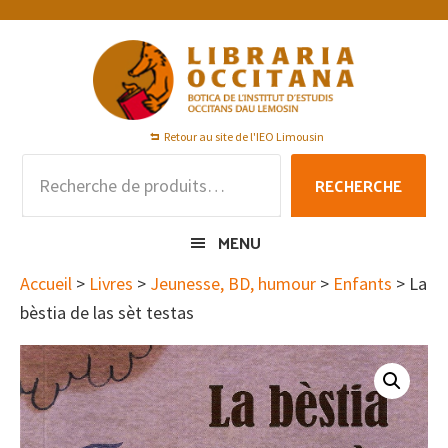
Passer
Passer
Passer
à
au
au
la
contenu
pied
navigation
principal
de
principale
page
Retour au site de l'IEO Limousin
Recherche
RECHERCHE
pour :
MENU
Accueil
>
Livres
>
Jeunesse, BD, humour
>
Enfants
> La
bèstia de las sèt testas