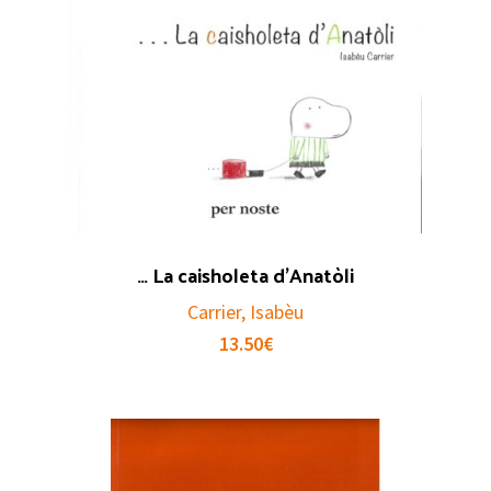
… La caisholeta d’Anatòli
Carrier, Isabèu
13.50
€