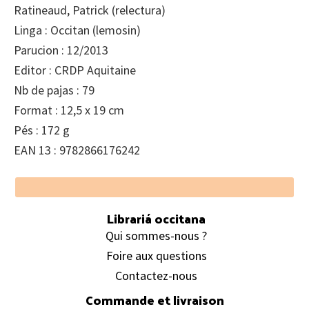
Ratineaud, Patrick (relectura)
Linga : Occitan (lemosin)
Parucion : 12/2013
Editor : CRDP Aquitaine
Nb de pajas : 79
Format : 12,5 x 19 cm
Pés : 172 g
EAN 13 : 9782866176242
Footer
Librariá occitana
Qui sommes-nous ?
Foire aux questions
Contactez-nous
Commande et livraison