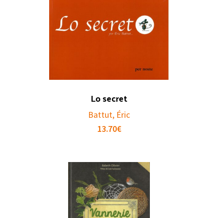
Lo secret
Battut, Éric
13.70
€