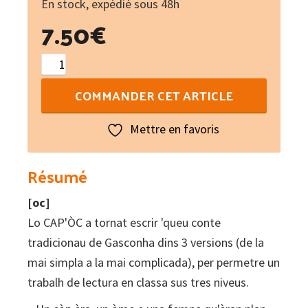
En stock, expédié sous 48h
7.50
€
quantité
de
COMMANDER CET ARTICLE
La
bèstia
Mettre en favoris
de
las
Résumé
sèt
[oc]
testas
Lo CAP'ÒC a tornat escrir 'queu conte
tradicionau de Gasconha dins 3 versions (de la
mai simpla a la mai complicada), per permetre un
trabalh de lectura en classa sus tres niveus.