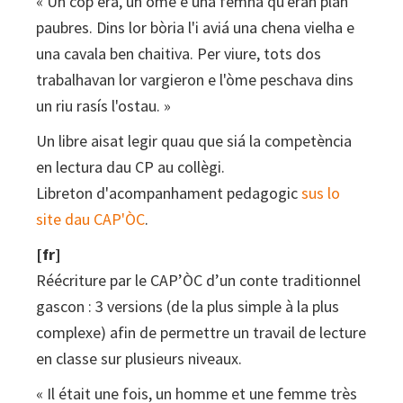
« Un còp èra, un òme e una femna qu'èran plan
paubres. Dins lor bòria l'i aviá una chena vielha e
una cavala ben chaitiva. Per viure, tots dos
trabalhavan lor vargieron e l'òme peschava dins
un riu rasís l'ostau. »
Un libre aisat legir quau que siá la competència
en lectura dau CP au collègi.
Libreton d'acompanhament pedagogic
sus lo
site dau CAP'ÒC
.
[fr]
Réécriture par le CAP’ÒC d’un conte traditionnel
gascon : 3 versions (de la plus simple à la plus
complexe) afin de permettre un travail de lecture
en classe sur plusieurs niveaux.
« Il était une fois, un homme et une femme très