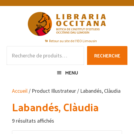
Passer
Passer
Passer
à
au
au
la
contenu
pied
navigation
principal
de
principale
page
Retour au site de l'IEO Limousin
Recherche
RECHERCHE
pour :
MENU
Accueil
/ Product Illustrateur / Labandés, Clàudia
Labandés, Clàudia
9 résultats affichés