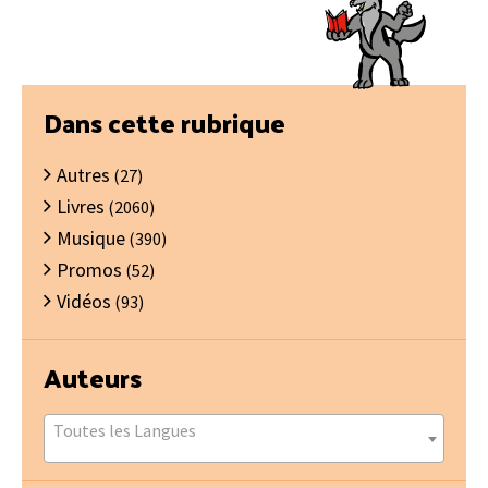
Barre
Dans cette rubrique
latérale
Autres
principale
(27)
Livres
(2060)
Musique
(390)
Promos
(52)
Vidéos
(93)
Auteurs
Toutes les Langues