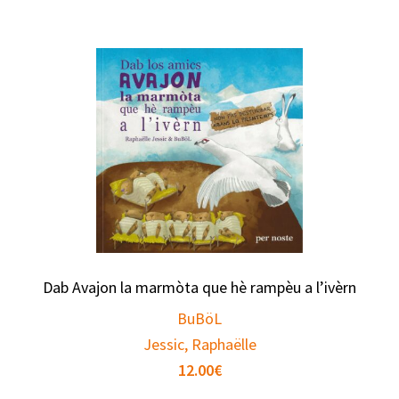
Dab Avajon la marmòta que hè rampèu a l’ivèrn
BuBöL
Jessic, Raphaëlle
12.00
€