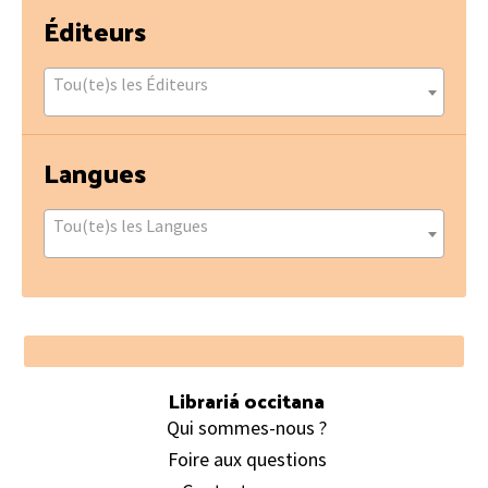
Éditeurs
Tou(te)s les Éditeurs
Langues
Tou(te)s les Langues
Footer
Librariá occitana
Qui sommes-nous ?
Foire aux questions