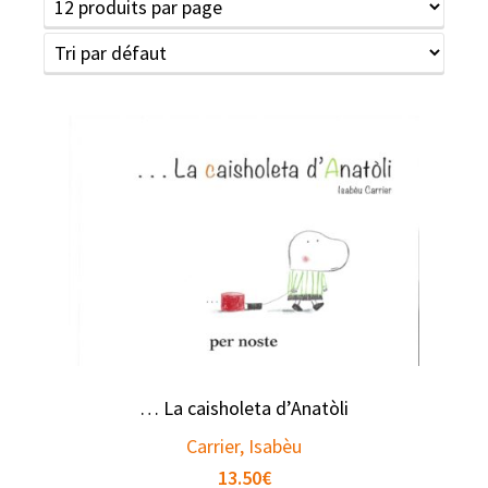
… La caisholeta d’Anatòli
Carrier, Isabèu
13.50
€