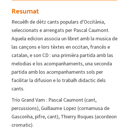
Chansonnier
Resumat
occitan
Recuèlh de dètz cants populars d'Occitània,
1
seleccionats e arrengats per Pascal Caumont.
-
Aquela edicion associa un libret amb la musica de
Cançoner
las cançons e lors tèxtes en occitan, francés e
occità
catalan, e son CD : una primièra partida amb las
1
melodias e los acompanhaments, una seconda
(libre
partida amb los acompanhaments sols per
+
facilitar la difusion e lo trabalh didactic dels
CD)
cants.
quantity
Trio Grand Vam : Pascal Caumont (cant,
percussions), Guillaume Lopez (cornamusa de
Gasconha, pifre, cant), Thierry Roques (acordeon
cromatic).