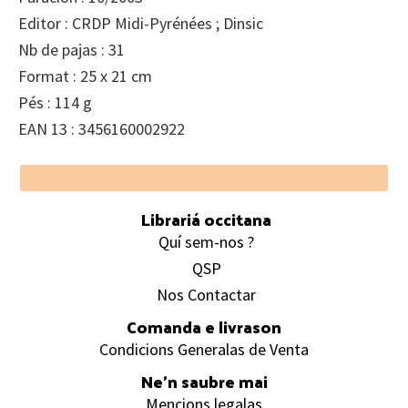
Editor : CRDP Midi-Pyrénées ; Dinsic
Nb de pajas : 31
Format : 25 x 21 cm
Pés : 114 g
EAN 13 : 3456160002922
Footer
Librariá occitana
Quí sem-nos ?
QSP
Nos Contactar
Comanda e livrason
Condicions Generalas de Venta
Ne’n saubre mai
Mencions legalas