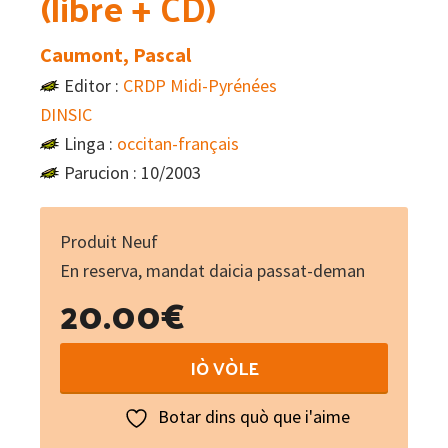
(libre + CD)
Caumont, Pascal
Editor :
CRDP Midi-Pyrénées
DINSIC
Linga :
occitan-français
Parucion : 10/2003
Produit Neuf
En reserva, mandat daicia passat-deman
20.00
€
Cançonièr
IÒ VÒLE
Occitan
1
Botar dins quò que i'aime
-