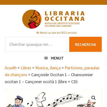
Skip
Skip
Skip
to
to
to
primary
main
footer
navigation
content
Retorn au site de l'IEO Lemosin
Rechercha
RECHERCHA
per
:
MENUT
Acuelh
>
Libres
>
Musica, dança
>
Particions, paraulas
de chançons
> Cançonièr Occitan 1 – Chansonnier
occitan 1 – Cançoner occità 1 (libre + CD)