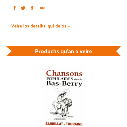
Veire los detalhs 'quí-dejos
Produchs qu'an a veire