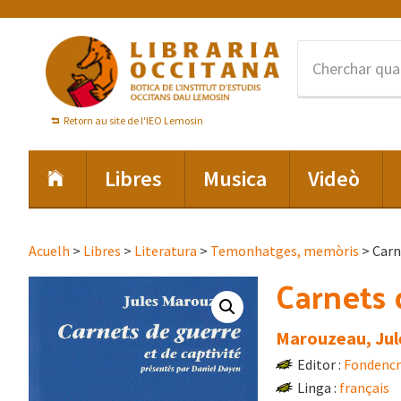
Skip
Skip
Skip
to
to
to
primary
main
footer
navigation
content
Retorn au site de l'IEO Lemosin
Libres
Musica
Videò
Acuelh
>
Libres
>
Literatura
>
Temonhatges, memòris
> Carn
Carnets 
Marouzeau, Jul
Editor :
Fondencr
Linga :
français