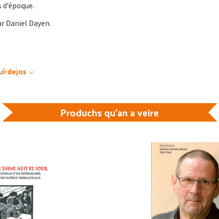
s d’époque.
r Daniel Dayen.
uí-dejos
Produchs qu'an a veire