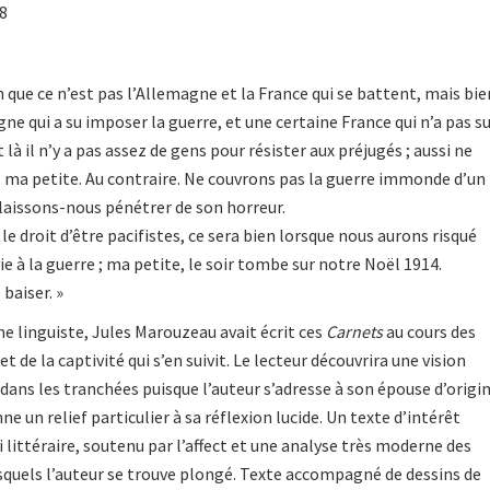
18
n que ce n’est pas l’Allemagne et la France qui se battent, mais bie
ne qui a su imposer la guerre, et une certaine France qui n’a pas s
t là il n’y a pas assez de gens pour résister aux préjugés ; aussi ne
 ma petite. Au contraire. Ne couvrons pas la guerre immonde d’un
 laissons-nous pénétrer de son horreur.
le droit d’être pacifistes, ce sera bien lorsque nous aurons risqué
ie à la guerre ; ma petite, le soir tombe sur notre Noël 1914.
baiser. »
 linguiste, Jules Marouzeau avait écrit ces
Carnets
au cours des
 de la captivité qui s’en suivit. Le lecteur découvrira une vision
e dans les tranchées puisque l’auteur s’adresse à son épouse d’origi
e un relief particulier à sa réflexion lucide. Un texte d’intérêt
 littéraire, soutenu par l’affect et une analyse très moderne des
quels l’auteur se trouve plongé. Texte accompagné de dessins de