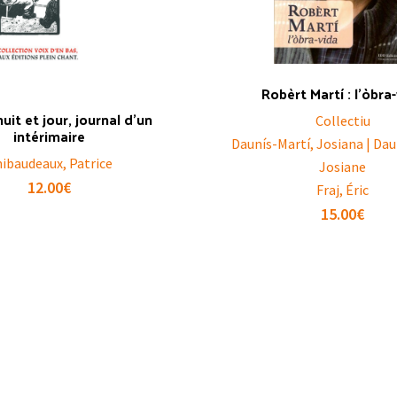
Robèrt Martí : l’òbra
nuit et jour, journal d’un
Collectiu
intérimaire
Daunís-Martí, Josiana | Dau
ibaudeaux, Patrice
Josiane
12.00
€
Fraj, Éric
15.00
€