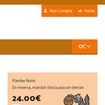
Mon Compte
Panier
OC
Flambe Nuòu
En reserva, mandat daicia passat-deman
Carnets
24.00
€
de
guerre