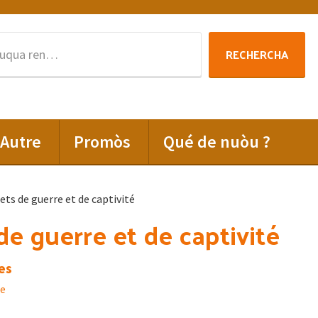
Rechercha
RECHERCHA
per
:
Autre
Promòs
Qué de nuòu ?
ets de guerre et de captivité
de guerre et de captivité
es
e