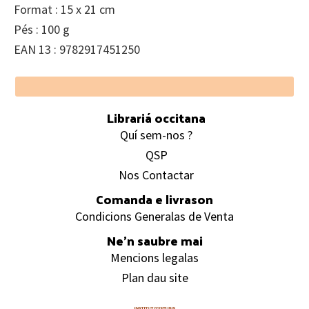
Format : 15 x 21 cm
Pés : 100 g
EAN 13 : 9782917451250
Footer
Librariá occitana
Quí sem-nos ?
QSP
Nos Contactar
Comanda e livrason
Condicions Generalas de Venta
Ne’n saubre mai
Mencions legalas
Plan dau site