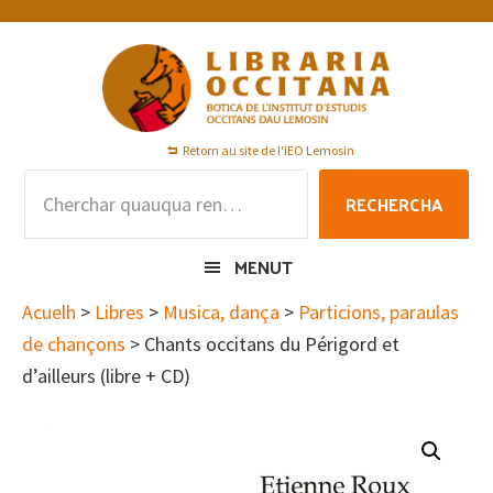
Skip
Skip
Skip
to
to
to
primary
main
footer
navigation
content
Retorn au site de l'IEO Lemosin
Rechercha
RECHERCHA
per
:
MENUT
Acuelh
>
Libres
>
Musica, dança
>
Particions, paraulas
de chançons
> Chants occitans du Périgord et
d’ailleurs (libre + CD)