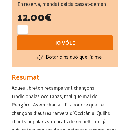
En reserva, mandat daicia passat-deman
12.00
€
Chants
occitans
IÒ VÒLE
du
Périgord
Botar dins quò que i'aime
et
d'ailleurs
Resumat
(libre
Aqueu libreton recampa vint chançons
+
tradicionalas occitanas, mai que mai de
CD)
Perigòrd. Avem chausit d’i apondre quatre
quantity
chançons d’autres ranvers d’Occitània. Quilhs
chants populars son tirats de recuelhs desjà
publicats o ben tot de collectatges recents, sens