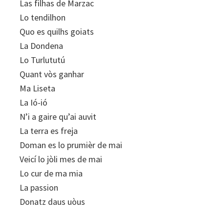
Las filhas de Marzac
Lo tendilhon
Quo es quilhs goiats
La Dondena
Lo Turlututú
Quant vòs ganhar
Ma Liseta
La Ió-ió
N’i a gaire qu’ai auvit
La terra es freja
Doman es lo prumièr de mai
Veicí lo jòli mes de mai
Lo cur de ma mia
La passion
Donatz daus uòus