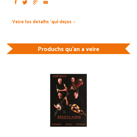
Veire los detalhs 'quí-dejos
Produchs qu'an a veire