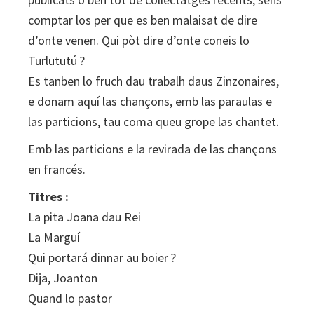
comptar los per que es ben malaisat de dire
d’onte venen. Qui pòt dire d’onte coneis lo
Turlututú ?
Es tanben lo fruch dau trabalh daus Zinzonaires,
e donam aquí las chançons, emb las paraulas e
las particions, tau coma queu grope las chantet.
Emb las particions e la revirada de las chançons
en francés.
Titres :
La pita Joana dau Rei
La Marguí
Qui portará dinnar au boier ?
Dija, Joanton
Quand lo pastor