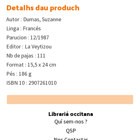
Detalhs dau produch
Autor : Dumas, Suzanne
Linga : Francés
Parucion : 12/1987
Editor : La Veytizou
Nb de pajas : 111
Format : 15,5 x 24 cm
Pés : 186 g
ISBN 10 : 2907261010
Footer
Librariá occitana
Quí sem-nos ?
QSP
Nos Contactar