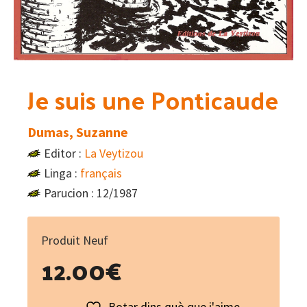
Je suis une Ponticaude
Dumas, Suzanne
Editor :
La Veytizou
Linga :
français
Parucion : 12/1987
Produit Neuf
12.00
€
Botar dins quò que i'aime