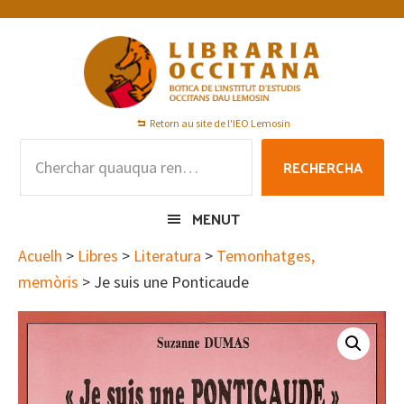
Skip
Skip
Skip
to
to
to
primary
main
footer
navigation
content
Retorn au site de l'IEO Lemosin
Rechercha
RECHERCHA
per
:
MENUT
Acuelh
>
Libres
>
Literatura
>
Temonhatges,
memòris
> Je suis une Ponticaude