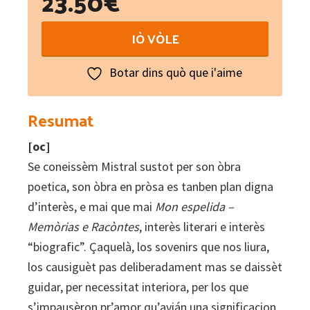
23.50
€
Memòrias
IÒ VÒLE
e
racòntes
Botar dins quò que i'aime
:
Mon
Resumat
espelida
[oc]
quantity
Se coneissèm Mistral sustot per son òbra
poetica, son òbra en pròsa es tanben plan digna
d’interès, e mai que mai
Mon espelida –
Memòrias e Racòntes
, interès literari e interès
“biografic”. Çaquelà, los sovenirs que nos liura,
los causiguèt pas deliberadament mas se daissèt
guidar, per necessitat interiora, per los que
s’impausèron pr’amor qu’avián una significacion