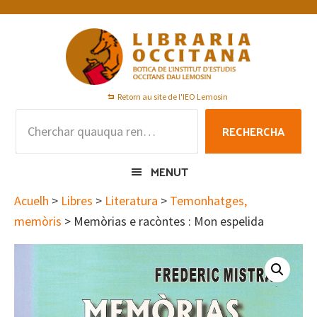
Skip
Skip
Skip
to
to
to
primary
main
footer
navigation
content
Retorn au site de l'IEO Lemosin
Rechercha
RECHERCHA
per
:
MENUT
Acuelh
>
Libres
>
Literatura
>
Temonhatges,
memòris
> Memòrias e racòntes : Mon espelida